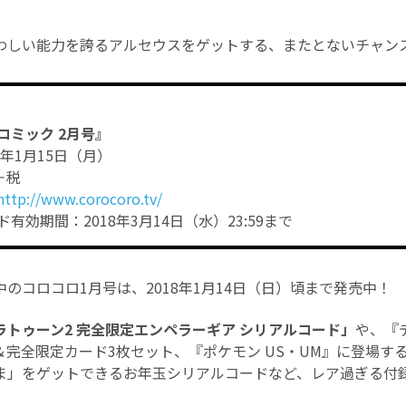
さわしい能力を誇るアルセウスをゲットする、またとないチャンス
コミック 2月号』
8年1月15日（月）
＋税
http://www.corocoro.tv/
有効期間：2018年3月14日（水）23:59まで
のコロコロ1月号は、2018年1月14日（日）頃まで発売中！
トゥーン2 完全限定エンペラーギア シリアルコード」
や、『
＆完全限定カード3枚セット、『ポケモン US・UM』に登場す
ま」をゲットできるお年玉シリアルコードなど、レア過ぎる付録