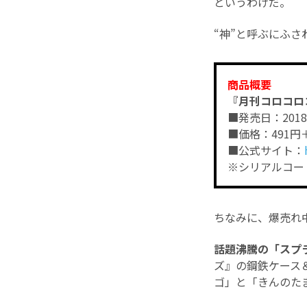
というわけだ。
“神”と呼ぶにふ
商品概要
『月刊コロコロ
■発売日：201
■価格：491円
■公式サイト：
※シリアルコード
ちなみに、爆売れ中
話題沸騰の「スプラ
ズ』の鋼鉄ケース
ゴ」と「きんのた