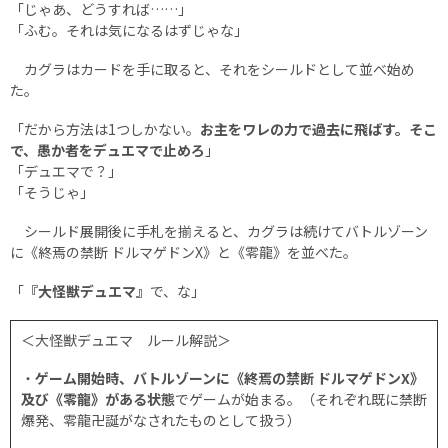
「じゃあ、どうすれば……」
「ふむ。それは気になるはずじゃな」
カグラはカードを手に取ると、それをシールドとして並べ始め
た。
「だから方法は1つしかない。
お主をワレの力で過去に飛ばす。そこ
で、愚か者をデュエマで止めろ
」
「デュエマで？」
「そうじゃ」
シールド展開後に手札を揃えると、カグラは続けてバトルゾーン
に《終焉の禁断 ドルマゲドンX》と《零龍》を並べた。
「
『大怪獣デュエマ』
で、な」
＜大怪獣デュエマ ルール解説＞
・
ゲーム開始時、バトルゾーンに《終焉の禁断 ドルマゲドンX》
及び《零龍》がある状態
でゲームが始まる。（それぞれ既に禁断
爆発、零龍卍誕がなされたものとして扱う）