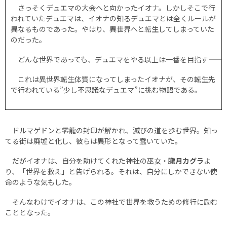
さっそくデュエマの大会へと向かったイオナ。しかしそこで行
われていたデュエマは、イオナの知るデュエマとは全くルールが
異なるものであった。やはり、異世界へと転生してしまっていた
のだった。
どんな世界であっても、デュエマをやる以上は一番を目指す――
これは異世界転生体質になってしまったイオナが、その転生先
で行われている”少し不思議なデュエマ”に挑む物語である。
ドルマゲドンと零龍の封印が解かれ、滅びの道を歩む世界。知っ
てる街は廃墟と化し、彼らは異形となって蠢いていた。
だがイオナは、自分を助けてくれた神社の巫女・
朧月カグラ
よ
り、「世界を救え」と告げられる。それは、自分にしかできない使
命のような気もした。
そんなわけでイオナは、この神社で世界を救うための修行に励む
こととなった。