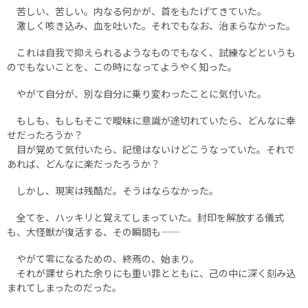
苦しい、苦しい。内なる何かが、首をもたげてきていた。
激しく咳き込み、血を吐いた。それでもなお、治まらなかった。
これは自我で抑えられるようなものでもなく、試練などというも
のでもないことを、この時になってようやく知った。
やがて自分が、別な自分に乗り変わったことに気付いた。
もしも、もしもそこで曖昧に意識が途切れていたら、どんなに幸
せだったろうか？
目が覚めて気付いたら、記憶はないけどこうなっていた。それで
あれば、どんなに楽だったろうか？
しかし、現実は残酷だ。そうはならなかった。
全てを、ハッキリと覚えてしまっていた。封印を解放する儀式
も、大怪獣が復活する、その瞬間も――
やがて零になるための、終焉の、始まり。
それが課せられた余りにも重い罪とともに、己の中に深く刻み込
まれてしまったのだった。