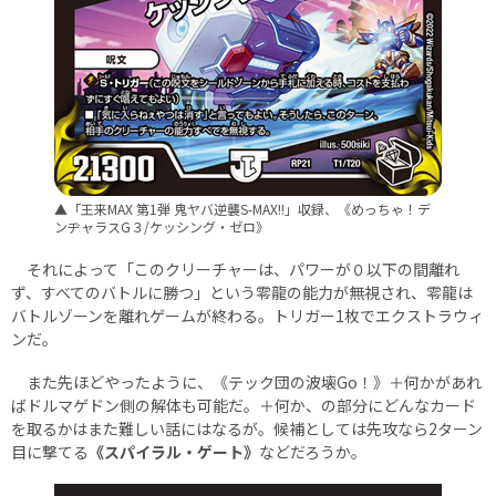
▲「王来MAX 第1弾 鬼ヤバ逆襲S-MAX!!」収録、《めっちゃ！デ
ンヂャラスG３/ケッシング・ゼロ》
それによって「このクリーチャーは、パワーが０以下の間離れ
ず、すべてのバトルに勝つ」という零龍の能力が無視され、零龍は
バトルゾーンを離れゲームが終わる。トリガー1枚でエクストラウィ
ンだ。
また先ほどやったように、《テック団の波壊Go！》＋何かがあれ
ばドルマゲドン側の解体も可能だ。＋何か、の部分にどんなカード
を取るかはまた難しい話にはなるが。候補としては先攻なら2ターン
目に撃てる
《スパイラル・ゲート》
などだろうか。