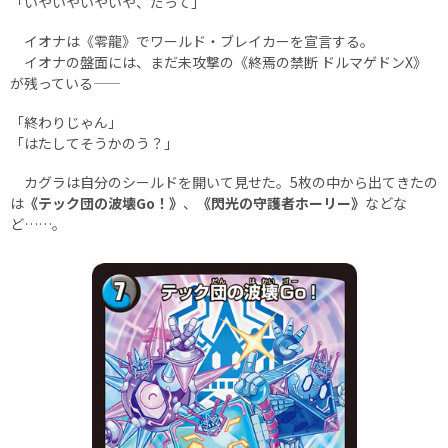
「いやいやいやいや、だって」
イオナは《零龍》でワールド・ブレイカーを宣言する。
イオナの盤面には、まだ未攻撃の《終焉の禁断 ドルマゲドンX》
が残っている――
「終わりじゃん」
「はたしてそうかのう？」
カグラは自分のシールドを開いて見せた。5枚の中から出てきたの
は
《テック団の波壊Go！》
、
《閃光の守護者ホーリー》
などな
ど……。