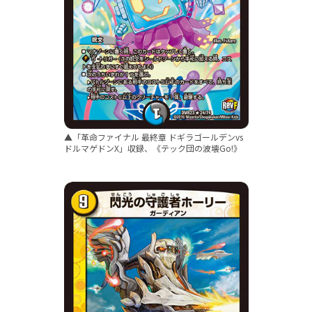
▲「革命ファイナル 最終章 ドギラゴールデンvs
ドルマゲドンX」収録、《テック団の波壊Go!》