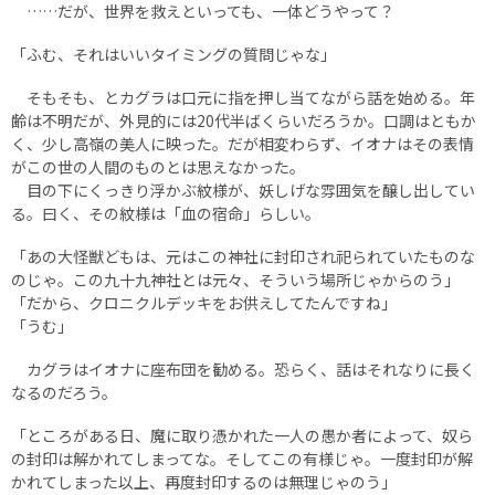
……だが、世界を救えといっても、一体どうやって？
「ふむ、それはいいタイミングの質問じゃな」
そもそも、とカグラは口元に指を押し当てながら話を始める。年
齢は不明だが、外見的には20代半ばくらいだろうか。口調はともか
く、少し高嶺の美人に映った。だが相変わらず、イオナはその表情
がこの世の人間のものとは思えなかった。
目の下にくっきり浮かぶ紋様が、妖しげな雰囲気を醸し出してい
る。曰く、その紋様は「血の宿命」らしい。
「あの大怪獣どもは、元はこの神社に封印され祀られていたものな
のじゃ。この九十九神社とは元々、そういう場所じゃからのう」
「だから、クロニクルデッキをお供えしてたんですね」
「うむ」
カグラはイオナに座布団を勧める。恐らく、話はそれなりに長く
なるのだろう。
「ところがある日、魔に取り憑かれた一人の愚か者によって、奴ら
の封印は解かれてしまってな。そしてこの有様じゃ。一度封印が解
かれてしまった以上、再度封印するのは無理じゃのう」