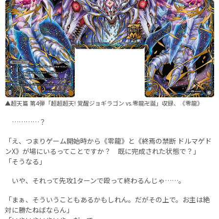
▲超天篇 第4弾「超超超天! 覚醒ジョギラゴン vs.零龍卍誕」収録、《零龍》
…………？
「え、つまりゲーム開始時から《零龍》と《終焉の禁断 ドルマゲド
ンX》が場にいるってことですか？ 既に完成された状態で？」
「そうなる」
いや、それって先攻1ターンで殴って終わるんじゃ……。
「まぁ、そういうこともあるかもしれん。だがその上で。お主は絶
対に勝たねばならん」