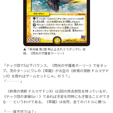
▲「革命編 第2章 時よ止まれミラダンテ!!」収
録、《閃光の守護者ホーリー》
「テック団で5以下バウンス、《閃光の守護者ホーリー》で全タッ
プ。次のターンにワレの《零龍》がお主の《終焉の禁断 ドルマゲド
ンX》を殴ればゲームセットじゃ。のう？」
「…………」
《終焉の禁断 ドルマゲドンX》は2回の除去耐性を持っているが、
《テック団の波壊Go！》であれば手足を同時にもぎ取ることができ
る……というわけである。《零龍》は当然、全てのバトルに勝つ。
「……理不尽では？」