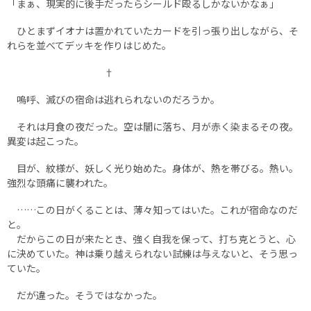
「まぁ、現実的に後手だったらシールド殴るしかないかなぁ」
ひとまずイオナは置かれていたカードを引っ張り出しながら、そ
れらを並べてデッキを作りはじめた。
†
嗚呼、滅びの宿命は逃れられないのだろうか。
それは月食の夜だった。空は闇に落ち、月が赤く染まるその夜。
異変は起こった。
目が、紋様が、妖しく光り始めた。身体が、熱を帯びる。熱い。
強烈な頭痛に襲われた。
……この日がくることは、薄々知ってはいた。これが宿命なのだ
と。
だからこの日が来たとき、強く自我を保って、打ち克とうと、心
に決めていた。神は乗り越えられない試練は与えないと、そう思っ
ていた。
だが違った。そうではなかった。