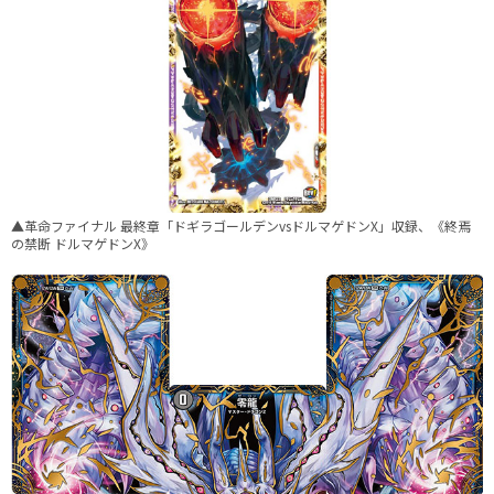
▲革命ファイナル 最終章「ドギラゴールデンvsドルマゲドンX」収録、《終焉
の禁断 ドルマゲドンX》