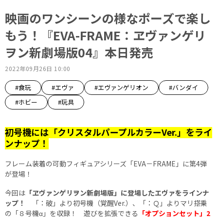
映画のワンシーンの様なポーズで楽し
もう！『EVA-FRAME：ヱヴァンゲリ
ヲン新劇場版04』本日発売
2022年09月26日 10:00
#食玩
#エヴァ
#エヴァンゲリオン
#バンダイ
#ホビー
#玩具
初号機には「クリスタルパープルカラーVer.」をライ
ンナップ！
フレーム装着の可動フィギュアシリーズ「EVA－FRAME」に第4弾
が登場！
今回は
「ヱヴァンゲリヲン新劇場版」に登場したエヴァをラインナ
ップ！
「：破」より初号機（覚醒Ver.）、「：Ｑ」よりマリ搭乗
の「８号機α」を収録！ 遊びを拡張できる
「オプションセット」2