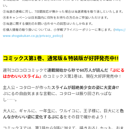
い。
③当選の連絡に対し、7日間反応が無かった場合は当選資格を取り消しといたします。
④本キャンペーンは日本国内に住所をお持ちの方のみご参加いただけます。
⑤当選に関する個別のお問い合わせへの回答はいたしかねます。
⑥個人情報の取り扱いについては、小学館プライバシーポリシーに準じます。(
https://
www.shogakukan.co.jp/privacy_policy
)
コミックス第1巻、通常版＆特装版が好評発売中!!
週刊コロコロコミックで
連載開始から秒で60万人が読んだ
『ぷにる
はかわいいスライム』
のコミックス第1巻は、現在大好評発売中！
主人公・コタローが作った
スライムが超絶美少女の姿に大変身!?
ぷにるの自由気ままな言動に、コタローは振り回されっぱな
し……。
大人に、ギャルに、一年生に、ワルイコに、王子様に、巨大にと
色
んなかわいい姿に変化するぷにる
をその目で確かめよう！
コミックスでは、第1話から9話に加えて、描きおろしカット、おま