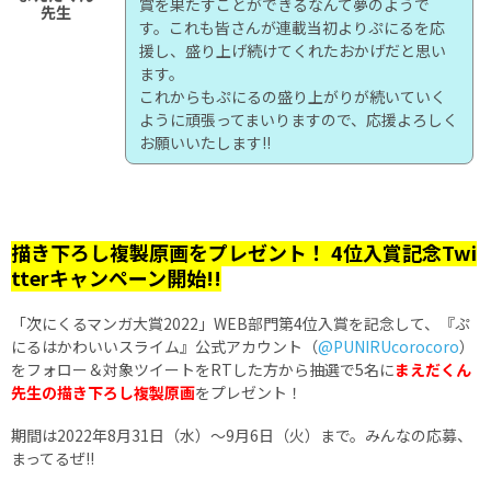
賞を果たすことができるなんて夢のようで
先生
す。これも皆さんが連載当初よりぷにるを応
援し、盛り上げ続けてくれたおかげだと思い
ます。
これからもぷにるの盛り上がりが続いていく
ように頑張ってまいりますので、応援よろしく
お願いいたします!!
描き下ろし複製原画をプレゼント！ 4位入賞記念Twi
tterキャンペーン開始!!
「次にくるマンガ大賞2022」WEB部門第4位入賞を記念して、『ぷ
にるはかわいいスライム』公式アカウント（
@PUNIRUcorocoro
）
をフォロー＆対象ツイートをRTした方から抽選で5名に
まえだくん
先生の描き下ろし複製原画
をプレゼント！
期間は2022年8月31日（水）～9月6日（火）まで。みんなの応募、
まってるぜ!!