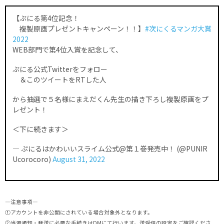
【ぷにる第4位記念！
複製原画プレゼントキャンペーン！！】
#次にくるマンガ大賞
2022
WEB部門で第4位入賞を記念して、
ぷにる公式Twitterをフォロー
＆このツイートをRTした人
から抽選で５名様にまえだくん先生の描き下ろし複製原画をプ
レゼント！
＜下に続きます＞
— ぷにるはかわいいスライム公式@第１巻発売中！ (@PUNIR
Ucorocoro)
August 31, 2022
―注意事項―
①アカウントを非公開にされている場合対象外となります。
②当選通知・発送に必要な手続きはDMにて行います。送受信の設定をご確認くださ