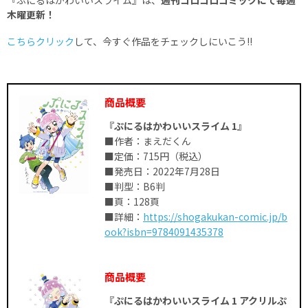
『ぷにるはかわいいスライム』は、
週刊コロコロコミックにて毎週
木曜更新！
こちらクリック
して、今すぐ作品をチェックしにいこう!!
商品概要
『ぷにるはかわいいスライム 1』
■作者：まえだくん
■定価：715円（税込）
■発売日：2022年7月28日
■判型：B6判
■頁：128頁
■詳細：
https://shogakukan-comic.jp/b
ook?isbn=9784091435378
商品概要
『ぷにるはかわいいスライム 1 アクリルぷ