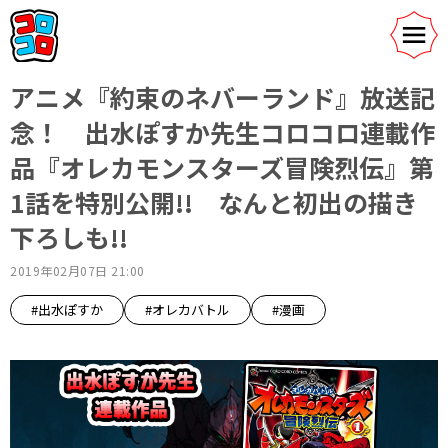
アニメ『約束のネバーランド』放送記
念！ 出水ぽすか先生コロコロ連載作
品『オレカモンスターズ冒険烈伝』第
1話を特別公開!! なんと初出の描き
下ろしも!!
2019年02月07日 21:00
#出水ぽすか
#オレカバトル
#漫画