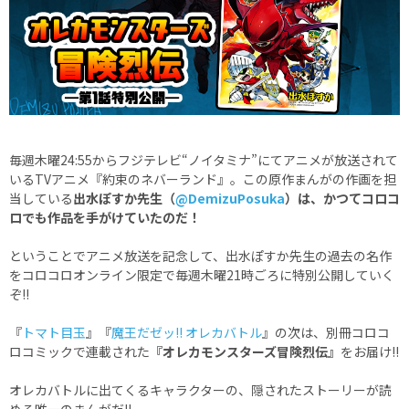
毎週木曜24:55からフジテレビ“ノイタミナ”にてアニメが放送されて
いるTVアニメ『約束のネバーランド』。この原作まんがの作画を担
当している
出水ぽすか先生（
@DemizuPosuka
）は、かつてコロコ
ロでも作品を手がけていたのだ！
ということでアニメ放送を記念して、出水ぽすか先生の過去の名作
をコロコロオンライン限定で毎週木曜21時ごろに特別公開していく
ぞ!!
『
トマト目玉
』『
魔王だゼッ!! オレカバトル
』の次は、別冊コロコ
ロコミックで連載された
『オレカモンスターズ冒険烈伝』
をお届け!!
オレカバトルに出てくるキャラクターの、隠されたストーリーが読