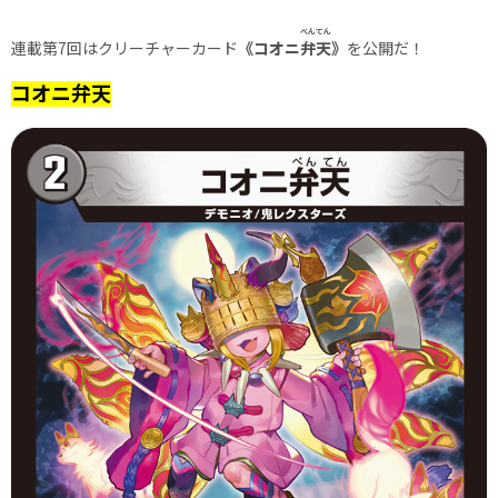
べんてん
連載第7回はクリーチャーカード
《コオニ
弁天
》
を公開だ！
コオニ弁天