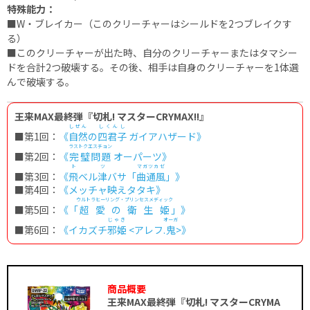
特殊能力：
■W・ブレイカー（このクリーチャーはシールドを2つブレイクす
る）
■このクリーチャーが出た時、自分のクリーチャーまたはタマシー
ドを合計2つ破壊する。その後、相手は自身のクリーチャーを1体選
んで破壊する。
王来MAX最終弾『切札! マスターCRYMAX!!』
しぜん
しくんし
■第1回：
《
自然
の
四君子
ガイアハザード》
ラストクエスチョン
■第2回：
《
完璧問題
オーパーツ》
ト
ツ
マガツカゼ
■第3回：
《
飛
ベル
津
バサ「
曲通風
」》
■第4回：
《メッチャ映えタタキ》
ウルトラヒーリング・プリンセスメディック
■第5回：
《「
超愛の衛生姫
」》
じゃき
オーガ
■第6回：
《イカズチ
邪姫
<アレフ.
鬼
>》
商品概要
王来MAX最終弾『切札! マスターCRYMA