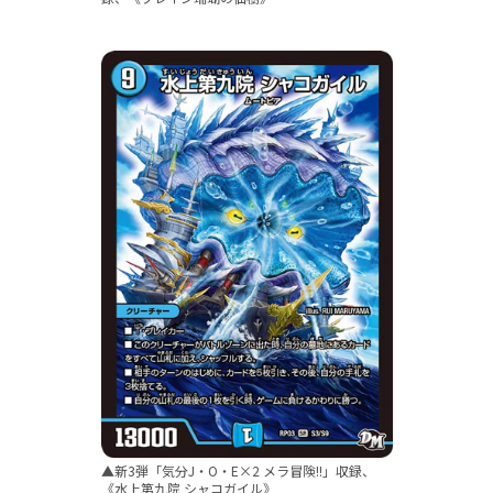
▲新3弾「気分J・O・E×2 メラ冒険!!」収録、
《水上第九院 シャコガイル》