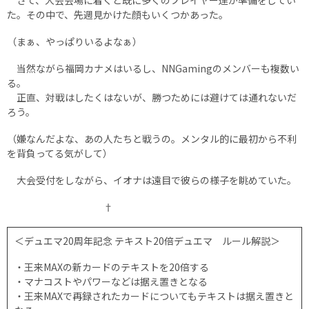
さて、大会会場に着くと既に多くのプレイヤー達が準備をしてい
た。その中で、先週見かけた顔もいくつかあった。
（まぁ、やっぱりいるよなぁ）
当然ながら福岡カナメはいるし、NNGamingのメンバーも複数い
る。
正直、対戦はしたくはないが、勝つためには避けては通れないだ
ろう。
（嫌なんだよな、あの人たちと戦うの。メンタル的に最初から不利
を背負ってる気がして）
大会受付をしながら、イオナは遠目で彼らの様子を眺めていた。
†
＜デュエマ20周年記念 テキスト20倍デュエマ ルール解説＞
・王来MAXの新カードのテキストを20倍する
・マナコストやパワーなどは据え置きとなる
・王来MAXで再録されたカードについてもテキストは据え置きと