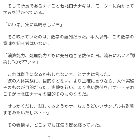
そして所長であるナナこと
七北田ナナキ
は、モニターに向かって
笑みを浮かべている。
「いいネ。実に素晴らしいヨ」
そこ映っていたのは、数字の羅列だった。本人以外、この数字の
意味を知る者はいない。
「演算能力、処理能力ともに充分過ぎる数値だヨ。流石に若いと”馴
染む”のが早いネ」
これは傑作になるかもしれないネ、とナナは言った。
彼の人体実験に、目的などない。より正確に言うなら、人体実験
そのものが目的だった。実験を行い、より高い数値を出す……それ
こそが七北田ナナキの目的そのものなのだ。
「せっかくだし、試してみようかナ。ちょうどいいサンプルも到着
するみたいだしネ……」
その表情は、どこまでも狂気の影を纏っていた。
†