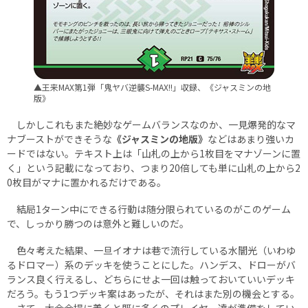
▲王来MAX第1弾「鬼ヤバ逆襲S-MAX!!」収録、《ジャスミンの地
版》
しかしこれもまた絶妙なゲームバランスなのか、一見爆発的なマ
ナブーストができそうな
《ジャスミンの地版》
などはあまり強いカ
ードではない。テキスト上は「山札の上から1枚目をマナゾーンに置
く」という記載になっており、つまり20倍しても単に山札の上から2
0枚目がマナに置かれるだけである。
結局1ターン中にできる行動は随分限られているのがこのゲーム
で、しっかり勝つのは意外と難しいのだ。
色々考えた結果、一旦イオナは巷で流行している水闇光（いわゆ
るドロマー）系のデッキを使うことにした。ハンデス、ドローがバ
ランス良く行えるし、どちらにせよ一回は触っておいていいデッキ
だろう。もう1つデッキ案はあったが、それはまた別の機会とする。