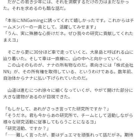
だがこの若き少年には、それを洞察するだけの力はまだなかっ
た。それを求めるのも酷な話だ。
「本当にNNGamingに誘ってくれて嬉しかったです。これからはチ
ームメンバーの一員として、活躍してみせます」
「うん、実に殊勝な心掛けだネ。ぜひ我々の研究に貢献してくれた
まえヨ」
そこから更に30分ほど車で走っていくと、大泉岳と呼ばれる山に
辿り着いた。そして車は一直線に、山の中へと向かっていく。
この山そのものが、ナナの所有物なのだ。表向きには「株式会社
NN」が、その所有権を取得している、というわけである。数年前、
自治体からナナに払い下げられていたのだ。
山道は進むにつれ徐々に細くなっていくが、やがて開けた部分に
大きな建物があるのが目視できた。
「もしかして、あれがさっき言ってた研究所ですか？」
「そうだネ。君も今からあの研究所で、チームとして活動しながら
様々な研究活動に従事してもらうことになるヨ」
「研究活動、ですか？」
「……難しく言ったが、要はデュエマを頑張れって話だがネ。期待