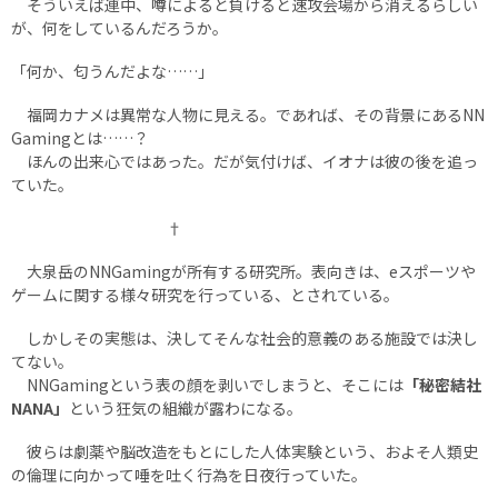
そういえば連中、噂によると負けると速攻会場から消えるらしい
が、何をしているんだろうか。
「何か、匂うんだよな……」
福岡カナメは異常な人物に見える。であれば、その背景にあるNN
Gamingとは……？
ほんの出来心ではあった。だが気付けば、イオナは彼の後を追っ
ていた。
†
大泉岳のNNGamingが所有する研究所。表向きは、eスポーツや
ゲームに関する様々研究を行っている、とされている。
しかしその実態は、決してそんな社会的意義のある施設では決し
てない。
NNGamingという表の顔を剥いでしまうと、そこには
「秘密結社
NANA」
という狂気の組織が露わになる。
彼らは劇薬や脳改造をもとにした人体実験という、およそ人類史
の倫理に向かって唾を吐く行為を日夜行っていた。