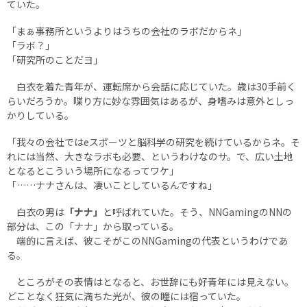
ていた。
「まぁ事務所というよりはうちの会社のラボだからネ」
「ラボ？」
「研究所のことだヨ」
白衣を着た青年が、運転席から会話に応じていた。歳は30手前く
らいだろうか。喋り方に妙な雰囲気はあるが、身嗜みは意外としっ
かりしている。
「我々の会社ではeスポーツと脳科学の研究を続けているからネ。そ
れには当然、大きなラボも必要、というわけなのサ。で、広い土地
となるとこういう場所になるってワケ」
「……ナナさんは、凄いことしているんですね」
白衣の男は
「ナナ」
と呼ばれていた。そう、NNGamingのNNの
部分は、この「ナナ」から取っている。
端的に言えば、彼こそがこのNNGamingの代表というわけであ
る。
ところがその表情はとなると、お世辞にも好青年には見えない。
どことなく狂気に満ちた光が、彼の瞳には宿っていた。