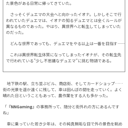
た景色がある日常に帰ってきていた。
さっそくデュエマの大会へと向かったイオナ。しかしそこで行
われていたデュエマは、イオナの知るデュエマとは全くルールが
異なるものであった。やはり、異世界へと転生してしまっていた
のだった。
どんな世界であっても、デュエマをやる以上は一番を目指す――
これは異世界転生体質になってしまったイオナが、その転生先
で行われている”少し不思議なデュエマ”に挑む物語である。
地下鉄の駅、立ち並ぶビル、商店街、そしてカードショップ……
街の光景を遥か遠くに残して、車は田んぼの間を走っていく。よく
晴れた日ということもあって、農作業をする人も多かった。
「
『NNGaming』
の事務所って、随分と街外れの方にあるんです
ね」
車に乗っていた若き少年は、その純真無垢な目で外の景色を眺め