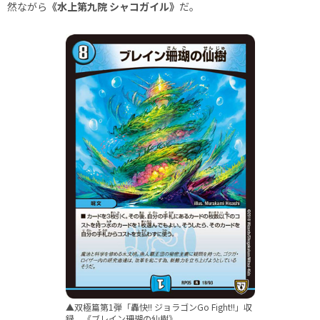
然ながら
《水上第九院 シャコガイル》
だ。
▲双極篇第1弾「轟快!! ジョラゴンGo Fight!!」収
録、《ブレイン珊瑚の仙樹》