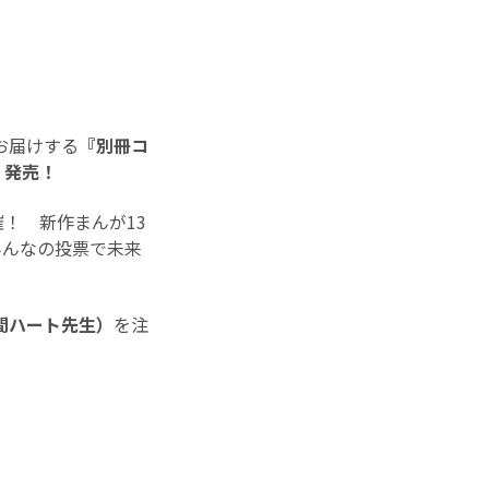
お届けする
『別冊コ
）発売！
催！ 新作まんが13
んなの投票で未来
間ハート先生）
を注