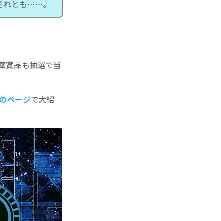
それとも……。
豪華賞品も抽選で当
のページ
で大紹