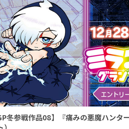
GP冬参戦作品08】『痛みの悪魔ハンタ
ト）