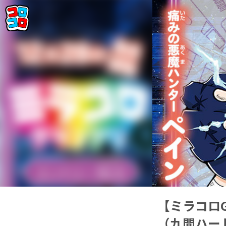
【ミラコロ
（九間ハー