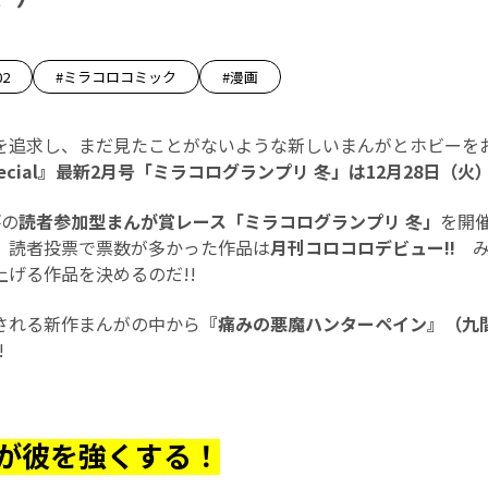
02
#ミラコロコミック
#漫画
を追求し、まだ見たことがないような新しいまんがとホビーを
ecial』最新2月号「ミラコログランプリ 冬」は12月28日（火
評の
読者参加型まんが賞レース「ミラコログランプリ 冬」
を開
、読者投票で票数が多かった作品は
月刊コロコロデビュー!!
み
げる作品を決めるのだ!!
される新作まんがの中から
『痛みの悪魔ハンターペイン』（九
!
が彼を強くする！