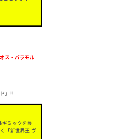
ゼオス・バラモル
ド」!!
体ギミックを最
く「新世界王 ヴ