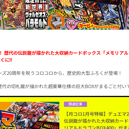
！ 歴代の伝説龍が描かれた大収納カードボックス「メモリアルド
くに!!
ーズ20周年を祝うコロコロから、歴史的大型ふろくが登場！
歴代の切札龍が描かれた超豪華仕様の巨大BOXがまるごと付いて
関連記事
【月コロ1月号特報】デュエマ2
伝説龍が描かれた大収納カード
リアルドラゴンBOX400」が