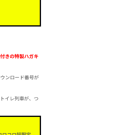
版付きの特製ハガキ
ダウンロード番号が
たトイレ列車が、つ
コロコロ超限定