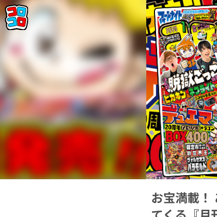
お宝満載！
てくる『月