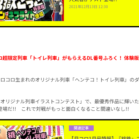
2021年12月13日 12:30
ロ超限定列車「トイレ列車」がもらえるDL番号ふろく！ 体験
コロコロ生まれのオリジナル列車「ヘンテコ！トイレ列車」の
「オリジナル列車イラストコンテスト」で、最優秀作品に輝い
場だ!! これで対戦がもっと面白くなること間違いなし!!
関連記事
【月コロ1月号特報】『桃鉄』