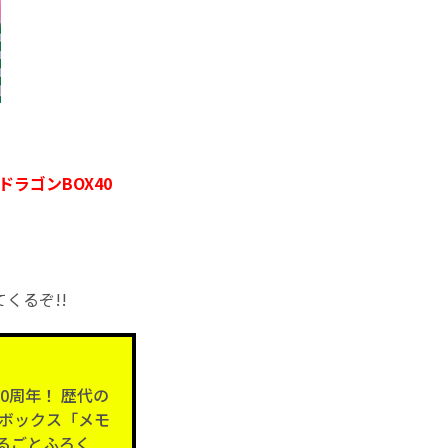
ラゴンBOX40
くるぞ!!
0周年！ 歴代の
ボックス「メモ
まるごとふろく