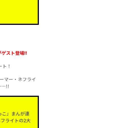
ゲスト登場!!
ート！
ーマー・ネフライ
…!!
っこ』まんが連
ネフライトの2大