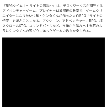
『RPGタイム！～ライトの伝説～』は、デスクワークスが開発する
アドベンチャーゲーム。プレイヤーは放課後の教室で、ゲームクリ
エイターになりたい少年・ケンタくんが作った大作RPG「ライトの
伝説」を遊ぶことになる。アクション、アドベンチャー、RPG、横
スクロールSTG、コマンドバトルなど、宝箱から溢れ出す宝石のよ
うにケンタくんの遊び心に満ちたゲームの数々を楽しめる。