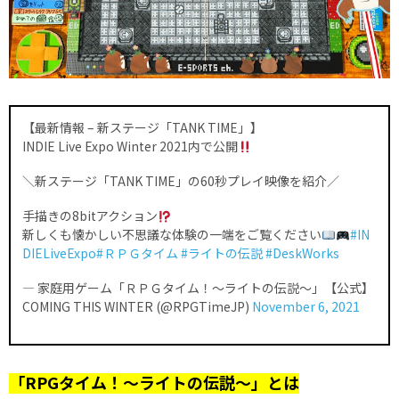
【最新情報 – 新ステージ「TANK TIME」】
INDIE Live Expo Winter 2021内で公開
＼新ステージ「TANK TIME」の60秒プレイ映像を紹介／
手描きの8bitアクション
新しくも懐かしい不思議な体験の一端をご覧ください
#IN
DIELiveExpo
#ＲＰＧタイム
#ライトの伝説
#DeskWorks
— 家庭用ゲーム「ＲＰＧタイム！～ライトの伝説～」【公式】
COMING THIS WINTER (@RPGTimeJP)
November 6, 2021
「RPGタイム！～ライトの伝説～」とは