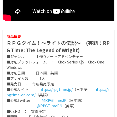
商品概要
ＲＰＧタイム！～ライトの伝説～ (英題：RP
G Time: The Legend of Wright)
■ジャンル ： 手作りノートアドベンチャー
■対応プラットフォーム ： Xbox Series X|S・Xbox One・
Windows
■対応言語 ： 日本語／英語
■プレイ人数 ： 1人
■発売日 ： 今冬発売予定
■公式サイト ：
https://rpgtime.jp/
（日本語）
https://r
pgtime-en.com/
（英語）
■公式Twitter ：
@RPGTimeJP
（日本語）
@RPGTimeEN
（英語）
■CERO ： 審査予定
■開発 ： 株式会社デスクワークス