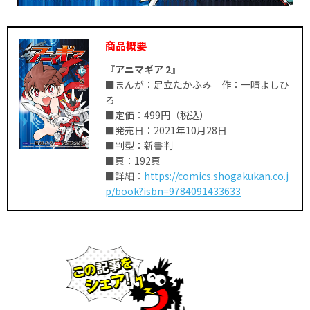
商品概要
『アニマギア 2』
■まんが：足立たかふみ 作：一晴よしひ
ろ
■定価：499円（税込）
■発売日：2021年10月28日
■判型：新書判
■頁：192頁
■詳細：
https://comics.shogakukan.co.j
p/book?isbn=9784091433633