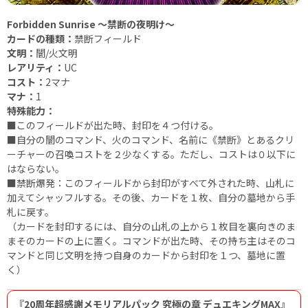
Forbidden Sunrise ～禁断の夜明け～
カードの種類：
禁断フィールド
文明：
闇/火文明
レアリティ：
UC
コスト：
2マナ
マナ：
1
特殊能力：
■このフィールドが出た時、封印を４つ付ける。
■自分の闇のコマンド、火のコマンド、名前に《禁断》とあるクリ
ーチャーの召喚コストを２少なくする。ただし、コストは０以下に
はならない。
■禁断爆発：このフィールドから封印がすべて外された時、山札に
加えてシャッフルする。その後、カードを１枚、自分の墓地から手
札に戻す。
（カードを封印するには、自分の山札の上から１枚目を裏向きのま
まそのカードの上に置く。コマンドが出た時、その持ち主はそのコ
マンドと同じ文明を持つ自身のカードから封印を１つ、墓地に置
く）
『20周年超感謝メモリアルパック 究極の章 デュエキングMAX』