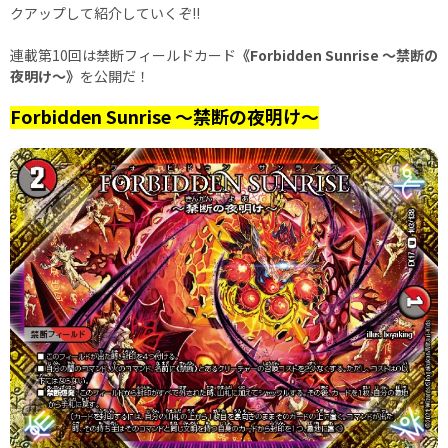
クアップして紹介していくぞ!!
連載第10回は禁断フィールドカード
《Forbidden Sunrise ～禁断の
夜明け～》
を公開だ！
Forbidden Sunrise ～禁断の夜明け～