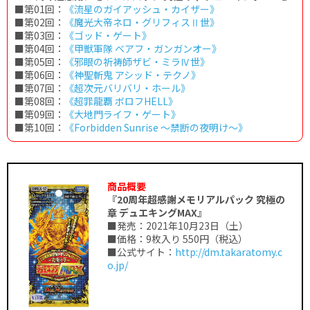
■第01回：
《流星のガイアッシュ・カイザー》
■第02回：
《魔光大帝ネロ・グリフィスⅡ世》
■第03回：
《ゴッド・ゲート》
■第04回：
《甲獣軍隊 ベアフ・ガンガンオー》
■第05回：
《邪眼の祈祷師ザビ・ミラⅣ世》
■第06回：
《神聖斬鬼 アシッド・テクノ》
■第07回：
《超次元バリバリ・ホール》
■第08回：
《超罪龍覇 ボロフHELL》
■第09回：
《大地門ライフ・ゲート》
■第10回：
《Forbidden Sunrise ～禁断の夜明け～》
商品概要
『20周年超感謝メモリアルパック 究極の
章 デュエキングMAX』
■発売：2021年10月23日（土）
■価格：9枚入り 550円（税込）
■公式サイト：
http://dm.takaratomy.c
o.jp/