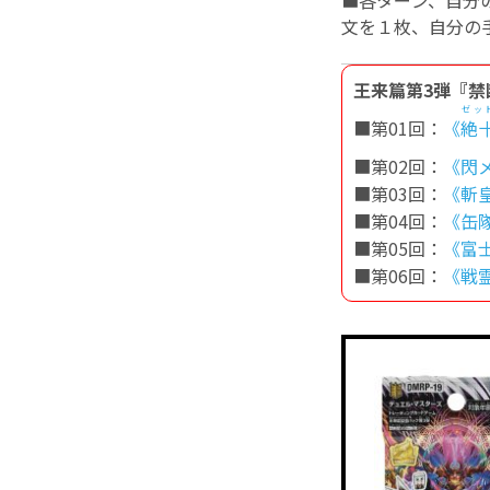
■各ターン、自分
文を１枚、自分の
王来篇第3弾『禁
ゼッ
■第01回：
《
絶
■第02回：
《閃
■第03回：
《斬
■第04回：
《缶
■第05回：
《富士
■第06回：
《戦