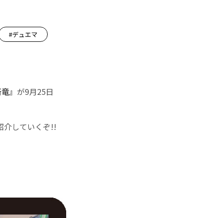
#デュエマ
断竜』
が9月25日
介していくぞ!!