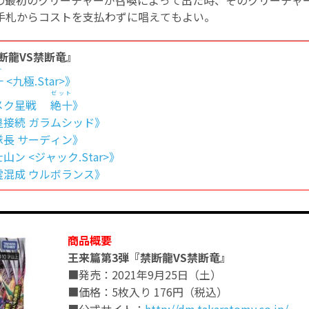
の最初のクリーチャーが召喚によって出た時、そのクリーチャ
手札からコストを支払わずに唱えてもよい。
断龍VS禁断竜』
ト
十
<九極.Star>》
ゼット
メク星戦
絶十
》
皇接続 ガラムシッド》
隊長 サーディン》
山ン <ジャック.Star>》
霊混成 ウルボランス》
商品概要
王来篇第3弾『禁断龍VS禁断竜』
■発売：2021年9月25日（土）
■価格：5枚入り 176円（税込）