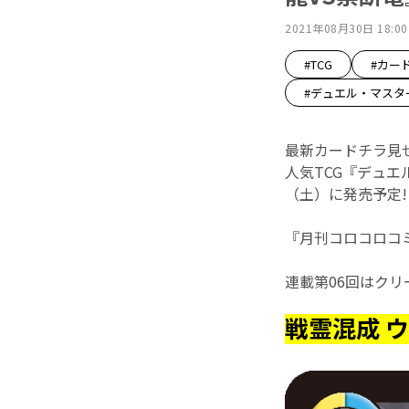
2021年08月30日 18:00
#TCG
#カー
#デュエル・マスタ
最新カードチラ見せ
人気TCG『デュ
（土）に発売予定!
『月刊コロコロコ
連載第06回はク
戦霊混成 