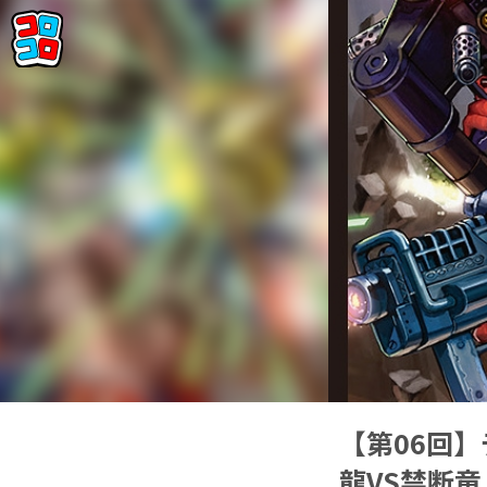
【第06回】
龍VS禁断