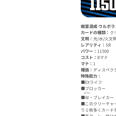
戦霊混成 ウルボラ
カードの種類：
ク
文明：
光/水/火文
レアリティ：
SR
パワー：
11500
コスト：
8マナ
マナ：
1
種族：
ディスペク
特殊能力：
■EXライフ
■ブロッカー
ダブル
■
W
・ブレイカー
■このクリーチャ
り１枚多くカード