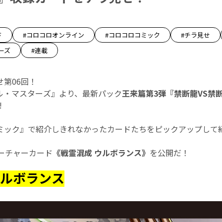
ド
#コロコロオンライン
#コロコロコミック
#チラ見せ
ーズ
#連載
第06回！
エル・マスターズ』より、最新パック
王来篇第3弾『禁断龍VS禁
!
ミック』で紹介しきれなかったカードたちをピックアップして紹
リーチャーカード
《戦霊混成 ウルボランス》
を公開だ！
ウルボランス