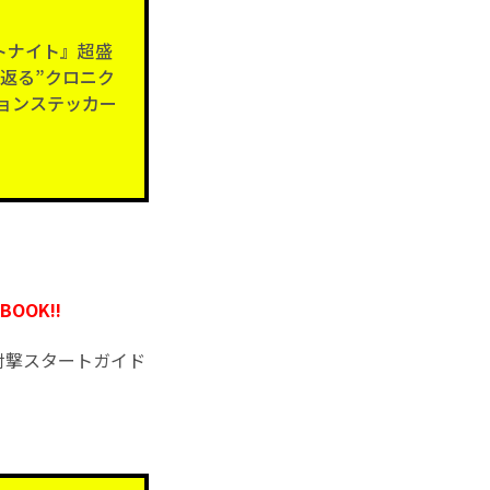
トナイト』超盛
返る”クロニク
ションステッカー
OK!!
射撃スタートガイド