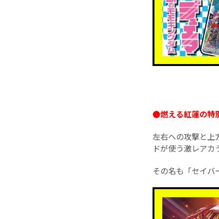
●燃える紅蓮の特別
左右への攻撃と上
ドが使う激レアカ
その名も「セイバーヴ