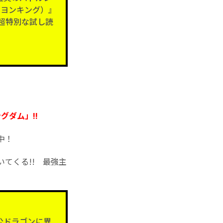
ミニヨンキング）』
”超特別な試し読
グダム」!!
中！
てくる!! 最強主
公ドラゴンに異