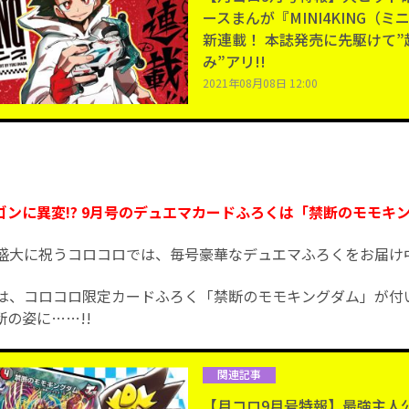
ースまんが『MINI4KING（
新連載！ 本誌発売に先駆けて
み”アリ!!
2021年08月08日 12:00
ンに異変!? 9月号のデュエマカードふろくは「禁断のモモキン
を盛大に祝うコロコロでは、毎号豪華なデュエマふろくをお届け
号は、コロコロ限定カードふろく「禁断のモモキングダム」が付い
の姿に……!!
関連記事
【月コロ9月号特報】最強主人