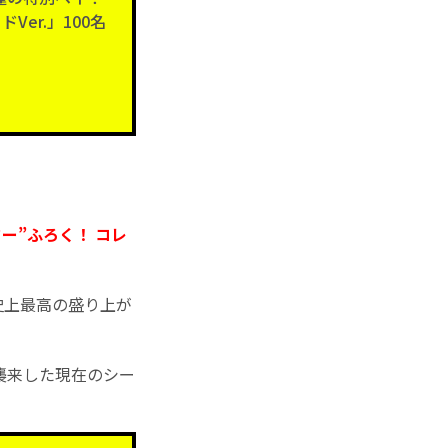
er.」100名
ー”ふろく！ コレ
史上最高の盛り上が
襲来した現在のシー