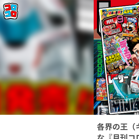
各界の王（
な『月刊コ