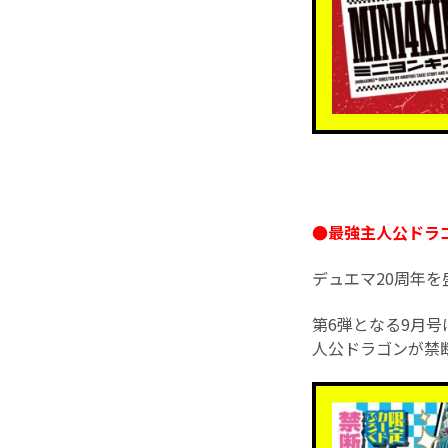
●最強主人公ドラゴ
デュエマ20周年
第6弾となる9月
人公ドラゴンが禁断