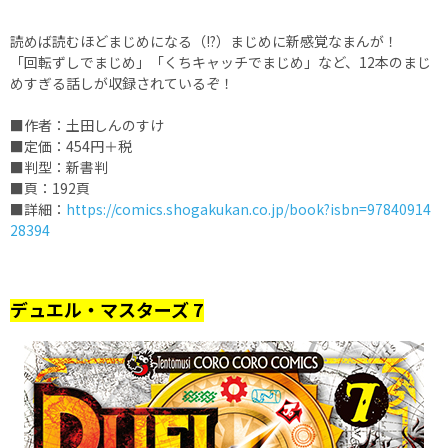
読めば読むほどまじめになる（!?）まじめに新感覚なまんが！
「回転ずしでまじめ」「くちキャッチでまじめ」など、12本のまじ
めすぎる話しが収録されているぞ！
■作者：土田しんのすけ
■定価：454円＋税
■判型：新書判
■頁：192頁
■詳細：
https://comics.shogakukan.co.jp/book?isbn=97840914
28394
デュエル・マスターズ 7