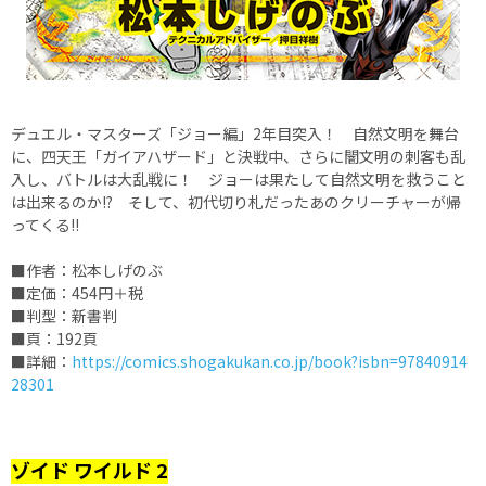
デュエル・マスターズ「ジョー編」2年目突入！ 自然文明を舞台
に、四天王「ガイアハザード」と決戦中、さらに闇文明の刺客も乱
入し、バトルは大乱戦に！ ジョーは果たして自然文明を救うこと
は出来るのか!? そして、初代切り札だったあのクリーチャーが帰
ってくる!!
■作者：松本しげのぶ
■定価：454円＋税
■判型：新書判
■頁：192頁
■詳細：
https://comics.shogakukan.co.jp/book?isbn=97840914
28301
ゾイド ワイルド 2