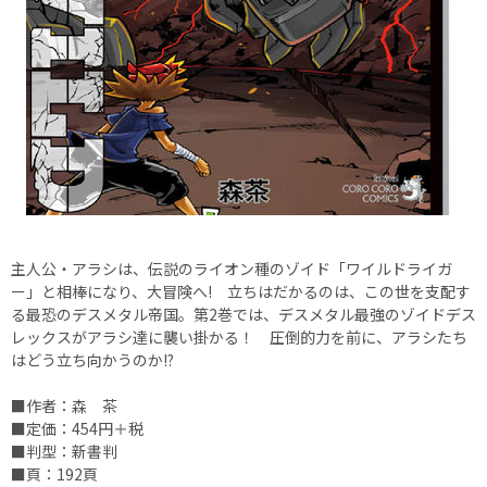
主人公・アラシは、伝説のライオン種のゾイド「ワイルドライガ
ー」と相棒になり、大冒険へ! 立ちはだかるのは、この世を支配す
る最恐のデスメタル帝国。第2巻では、デスメタル最強のゾイドデス
レックスがアラシ達に襲い掛かる！ 圧倒的力を前に、アラシたち
はどう立ち向かうのか!?
■作者：森 茶
■定価：454円＋税
■判型：新書判
■頁：192頁