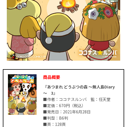
商品概要
『あつまれ どうぶつの森 ～無人島Diary
～ 3』
■作者：ココナスルンバ 監：任天堂
■定価：670円（税込）
■発売日：2021年6月28日
■判型：B6判
■頁：128頁