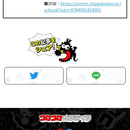
■詳細：
https://comics.shogakukan.co.j
p/book?isbn=9784091433091