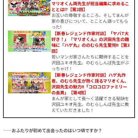
マリオくん両先生が担当編集に求めるこ
ととは!?【第2回】
お互いの尊敬するところ、そしてまんが
家の喜びについて、とことん語ってもら
った!
【新春レジェンド作家対談】「ヤバT大
好き！」『マリオくん』の沢田先生の趣
味に『ハゲ丸』ののむら先生驚愕!!【第3
回】
若いマンガ家さんたちに期待することを
沢田ユキオ先生、のむらしんぼ先生がぶ
っちゃけ！
【新春レジェンド作家対談】ハゲ丸作
者、のむら先生が熱く語るマリオくん、
沢田先生の魅力!!「コロコロファミリー
の長男」【第4回】
まんが家として長〜く活躍できる秘訣を
沢田ユキオ先生、のむらしんぼ先生に教
えていただきました！
——おふたりが初めて出会ったのはいつ頃ですか？