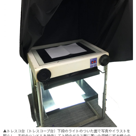
▲トレスコ台（トレスコープ台）下段のライトのついた面で写真やイラストを
照らし、手前のハンドルを操作して上段のガラス面に置いた用紙に拡大縮小の