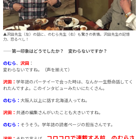
▲沢田先生（左）の話に、のむら先生（右）も驚きの表情。沢田先生の記憶
力、恐るべし！
——第一印象はどうでしたか？ 変わらないですか？
のむら
、
沢田
：
変わらないですね。（声を揃えて）
沢田：
学年誌のパーテイーで会った時は、なんか一生懸命話してく
れたんですよ。このインタビューみたいにたくさん。
のむら：
大阪人以上に話す北海道人ってね。
沢田：
共通の編集さんがいたことも大きいですね。
のむら：
そうそう。学年誌の読者ページの担当さんです。
コロコロで連載する前、のむらさ
沢田：
それで言えば、