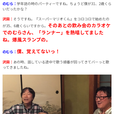
のむら：
学年誌の時のパーティーですね。ちょうど僕が31、2歳くら
いだったかな？
沢田：
そうですね。『スーパーマリオくん』をコロコロで始めたの
そのあとの飲み会のカラオケ
が35、6歳くらいですから。
でのむらさん、「ランナー」を熱唱してました
ね。爆風スランプの。
僕、覚えてないっ！
のむら：
沢田：
あの時、話している途中で歌う順番が回ってきてバーっと歌
ってきましたね。