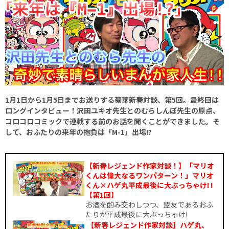
1月1日から1月5日までお送りする豪華新春対談、第5回。最終回は
ロングインタビュー！沢田ユキオ先生とのむらしんぼ先生の原点、
コロコロコミックで連載する前のお話を聞くことができました。そ
して、おふたりの来年の抱負は「M-1」出場!?
【新春レジェンド作家対談！】「マリオ
くんは偉大なるワンパターン！」マリオ
くん×ハゲ丸平成最後に大ぶっちゃけ! !
【第1回】
お酒を酌み交わしつつ、盟友であるおふ
たりが平成最後に大ぶっちゃけ!
【新春レジェンド作家対談】ハゲ丸、