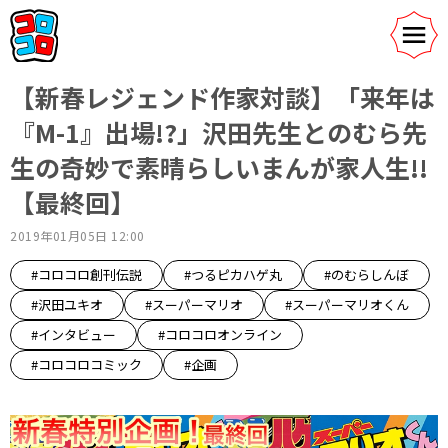
【新春レジェンド作家対談】「来年は
『M-1』出場!?」沢田先生とのむら先
生の奇妙で素晴らしいまんが家人生!!
【最終回】
2019年01月05日 12:00
#コロコロ創刊伝説
#つるピカハゲ丸
#のむらしんぼ
#沢田ユキオ
#スーパーマリオ
#スーパーマリオくん
#インタビュー
#コロコロオンライン
#コロコロコミック
#企画