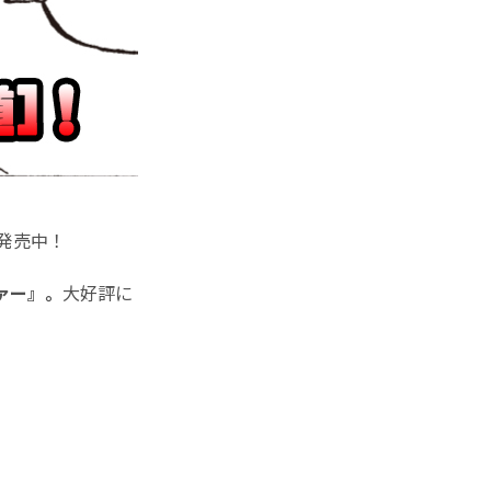
発売中！
ァー』。
大好評に