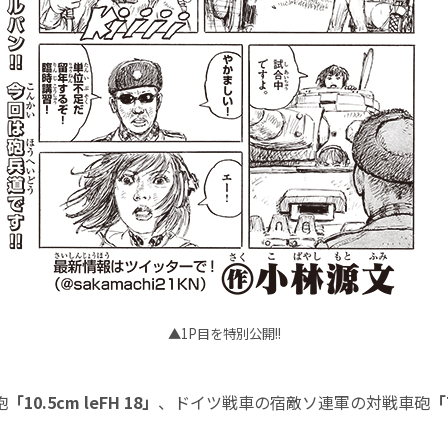
▲1P目を特別公開!!
砲
「10.5cm leFH 18」
、ドイツ戦車の宿敵ソ連軍の対戦車砲
「