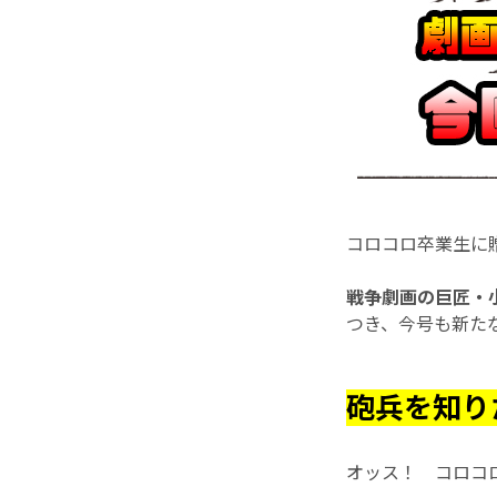
コロコロ卒業生に
戦争劇画の巨匠・
つき、今号も新たな
砲兵を知り
オッス！ コロコロ