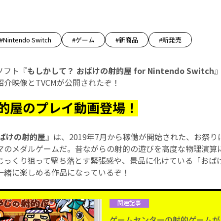
#Nintendo Switch
#ゲーム
#新商品
#新発売
chソフト『
もしかして？ おばけの射的屋 for Nintendo Switch
』
紹介映像とTVCMが公開されたぞ！
的屋のプレイ動画登場！
おばけの射的屋
』は、2019年7月から稼働が開始された、お祭
マのメダルゲームだ。昔ながらの射的の遊びを高度な物理演算
じっくり狙って撃ち落とす緊張感や、景品に化けている「おば
一緒に楽しめる作品になっているぞ！
関連記事
ゲームセンターの射的ゲームがNint