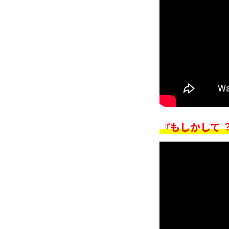
『もしかして︖ お