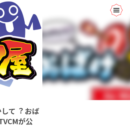
かして︖ おば
・TVCMが公