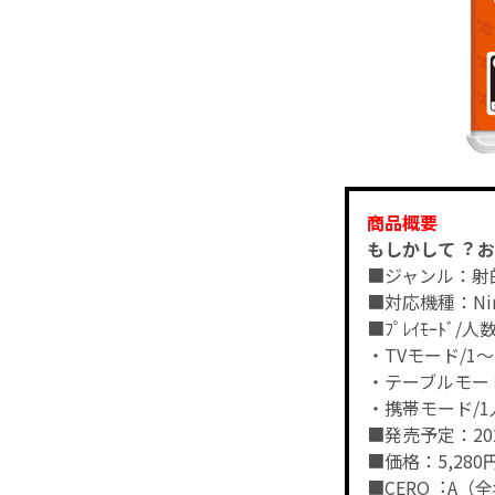
商品概要
もしかして︖ おばけ
■ジャンル：射
■対応機種：Nint
■ﾌﾟﾚｲﾓｰﾄﾞ/人
・TVモード/1
・テーブルモー
・携帯モード/1
■発売予定：20
■価格：5,280
■CERO︓A（