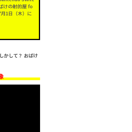
けの射的屋 fo
21年7月1日（木）に
しかして？ おばけ
像