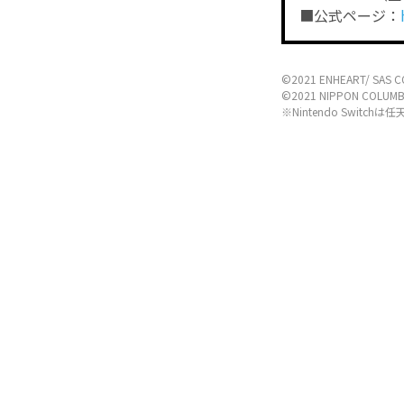
■公式ページ：
©2021 ENHEART/ SAS CO
©2021 NIPPON COLUMBIA
※Nintendo Switc