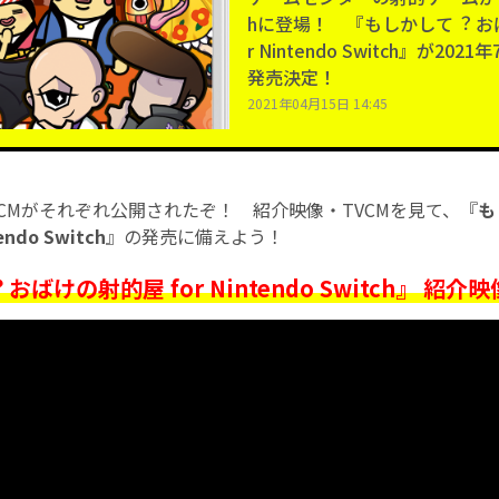
hに登場！ 『もしかして︖ おば
r Nintendo Switch』が20
発売決定！
2021年04月15日 14:45
CMがそれぞれ公開されたぞ！ 紹介映像・TVCMを見て、『
も
ndo Switch
』の発売に備えよう！
ばけの射的屋 for Nintendo Switch』 紹介映