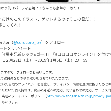
向かう先はパーティ会場？！なんとも豪華な一枚だ！
つだけのこのイラスト、ゲットするのはそこの君だ！！
募してくれ！
tter（
@corocoro_tw
）をフォロー
イートをリツイート
で「#爆走兄弟レッツ&ゴー!!」「#コロコロオンライン」を付け
年1２月22日（土）～2019年1月5日（土）23：59
りますので、フォローをお願いします。
上で送付先などのやり取りをさせていただきます。
だいた皆様のプライバシーを尊重し、プライバシー情報を適切に扱うためセ
いただいた個人情報は、賞品の発送への対応、問い合わせの対応、サービス
、当社のプライバシーポリシー（
http://www.shogakukan.co.jp/privacy_pol
にあたります。