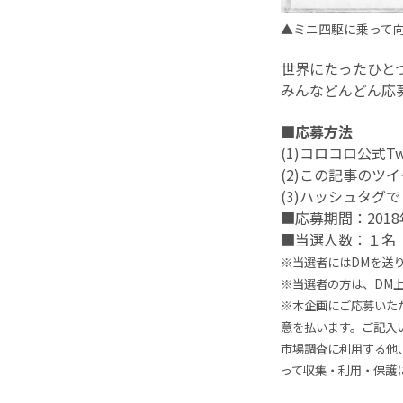
▲ミニ四駆に乗って
世界にたったひと
みんなどんどん応
■応募方法
(1)コロコロ公式Twi
(2)この記事のツ
(3)ハッシュタグ
■応募期間：2018
■当選人数：１名
※当選者にはDMを送
※当選者の方は、DM
※本企画にご応募いた
意を払います。ご記入
市場調査に利用する他
って収集・利用・保護