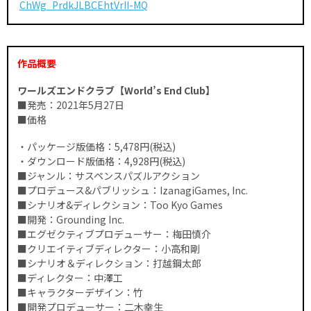
ChWg_PrdkJLBCEhtVrII-MQ
作品概要
ワールズエンドクラブ【World’s End Club】
■発売：2021年5⽉27⽇
■価格
・パッケージ版価格：5,478円(税込)
・ダウンロード版価格：4,928円(税込)
■ジャンル：サスペンスパズルアクション
■プロデュース&パブリッシュ：IzanagiGames, Inc.
■シナリオ&ディレクション：Too Kyo Games
■開発：Grounding Inc.
■エグゼクティブプロデューサー：梅⽥慎介
■クリエイティブディレクター：⼩⾼和剛
■シナリオ＆ディレクション：打越鋼太郎
■ディレクター：中澤⼯
■キャラクターデザイン：⽵
■開発プロデューサー：⼆⽊幸⽣