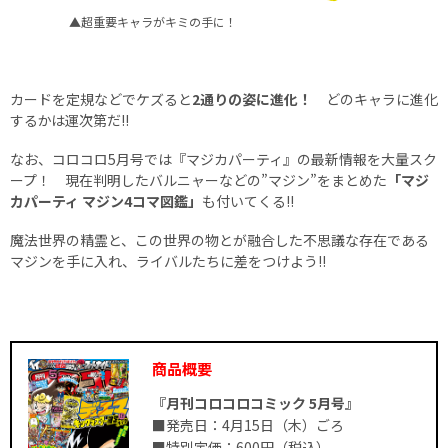
▲超重要キャラがキミの手に！
カードを定規などでケズると
2通りの姿に進化！
どのキャラに進化
するかは運次第だ!!
なお、コロコロ5月号では『マジカパーティ』の最新情報を大量スク
ープ！ 現在判明したバルニャーなどの”マジン”をまとめた
「マジ
カパーティ マジン4コマ図鑑」
も付いてくる!!
魔法世界の精霊と、この世界の物とが融合した不思議な存在である
マジンを手に入れ、ライバルたちに差をつけよう!!
商品概要
『月刊コロコロコミック 5月号』
■発売日：4月15日（木）ごろ
■特別定価：600円（税込）