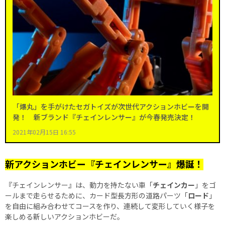
「爆丸」を手がけたセガトイズが次世代アクションホビーを開
発！ 新ブランド『チェインレンサー』が今春発売決定！
2021年02月15日 16:55
新アクションホビー『チェインレンサー』爆誕！
『チェインレンサー』は、動力を持たない車「
チェインカー
」をゴ
ールまで走らせるために、カード型長方形の道路パーツ「
ロード
」
を自由に組み合わせてコースを作り、連続して変形していく様子を
楽しめる新しいアクションホビーだ。