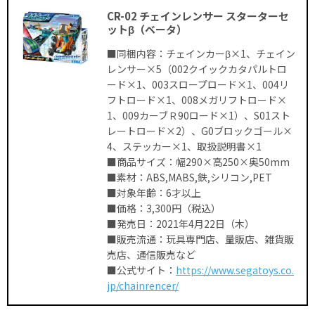
CR-02 チェインレンサー スターターセ
ットβ（ベータ）
■同梱内容：チェインカーβ×1、チェイン
レンサー×5（002クイックカタパルトロ
ード×1、003スロープロード×1、004リ
フトロード×1、008メガリフトロード×
1、009カーブＲ90ロード×1）、S01スト
レートロード×2）、G0ブロックゴール×
4、ステッカー×1、取扱説明書×1
■商品サイズ：幅290×高250×奥50mm
■素材：ABS,MABS,鉄,シリコン,PET
■対象年齢：6才以上
■価格：3,300円（税込）
■発売日：2021年4月22日（木）
■販売流通：玩具専門店、量販店、雑貨販
売店、通信販売など
■公式サイト：
https://www.segatoys.co.
jp/chainrencer/