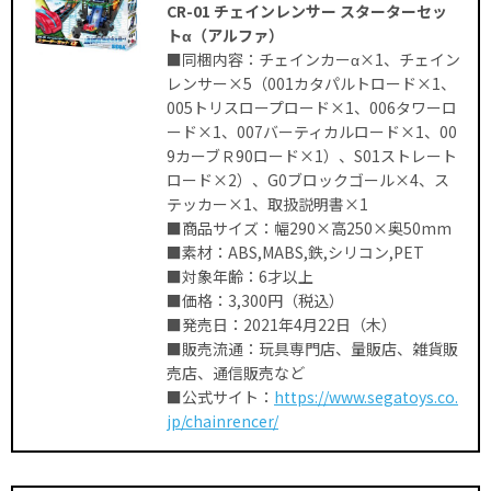
CR-01 チェインレンサー スターターセッ
トα（アルファ）
■同梱内容：チェインカーα×1、チェイン
レンサー×5（001カタパルトロード×1、
005トリスロープロード×1、006タワーロ
ード×1、007バーティカルロード×1、00
9カーブＲ90ロード×1）、S01ストレート
ロード×2）、G0ブロックゴール×4、ス
テッカー×1、取扱説明書×1
■商品サイズ：幅290×高250×奥50mm
■素材：ABS,MABS,鉄,シリコン,PET
■対象年齢：6才以上
■価格：3,300円（税込）
■発売日：2021年4月22日（木）
■販売流通：玩具専門店、量販店、雑貨販
売店、通信販売など
■公式サイト：
https://www.segatoys.co.
jp/chainrencer/