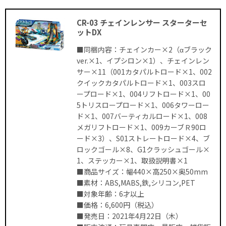
CR-03 チェインレンサー スターターセ
ットDX
■同梱内容：チェインカー×2（αブラック
ver.×1、イプシロン×1）、チェインレン
サー×11（001カタパルトロード×1、002
クイックカタパルトロード×1、003スロ
ープロード×1、004リフトロード×1、00
5トリスロープロード×1、006タワーロー
ド×1、007バーティカルロード×1、008
メガリフトロード×1、009カーブＲ90ロ
ード×3）、S01ストレートロード×4、ブ
ロックゴール×8、G1クラッシュゴール×
1、ステッカー×1、取扱説明書×1
■商品サイズ：幅440×高250×奥50mm
■素材：ABS,MABS,鉄,シリコン,PET
■対象年齢：6才以上
■価格：6,600円（税込）
■発売日：2021年4月22日（木）