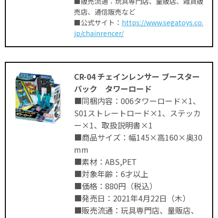
■販売流通：玩具専門店、量販店、雑貨販
売店、通信販売など
■公式サイト：
https://www.segatoys.co.
jp/chainrencer/
CR-04 チェインレンサー ブースター
パック タワーロード
■同梱内容：006タワーロード×1、
S01ストレートロード×1、ステッカ
ー×1、取扱説明書×1
■商品サイズ：幅145×高160×奥30
mm
■素材：ABS,PET
■対象年齢：6才以上
■価格：880円（税込）
■発売日：2021年4月22日（木）
■販売流通：玩具専門店、量販店、