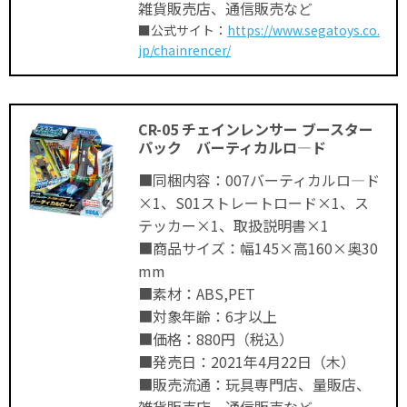
雑貨販売店、通信販売など
■公式サイト：
https://www.segatoys.co.
jp/chainrencer/
CR-05 チェインレンサー ブースター
パック バーティカルロ―ド
■同梱内容：007バーティカルロ―ド
×1、S01ストレートロード×1、ス
テッカー×1、取扱説明書×1
■商品サイズ：幅145×高160×奥30
mm
■素材：ABS,PET
■対象年齢：6才以上
■価格：880円（税込）
■発売日：2021年4月22日（木）
■販売流通：玩具専門店、量販店、