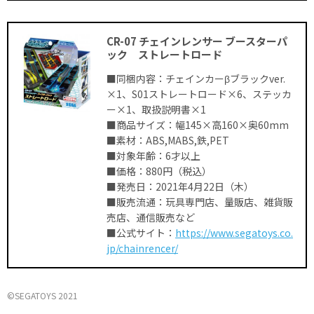
CR-07 チェインレンサー ブースターパ
ック ストレートロード
■同梱内容：チェインカーβブラックver.
×1、S01ストレートロード×6、ステッカ
ー×1、取扱説明書×1
■商品サイズ：幅145×高160×奥60mm
■素材：ABS,MABS,鉄,PET
■対象年齢：6才以上
■価格：880円（税込）
■発売日：2021年4月22日（木）
■販売流通：玩具専門店、量販店、雑貨販
売店、通信販売など
■公式サイト：
https://www.segatoys.co.
jp/chainrencer/
©SEGATOYS 2021