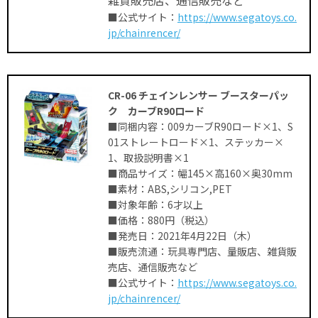
雑貨販売店、通信販売など
■公式サイト：
https://www.segatoys.co.
jp/chainrencer/
CR-06 チェインレンサー ブースターパッ
ク カーブR90ロード
■同梱内容：009カーブR90ロード×1、S
01ストレートロード×1、ステッカー×
1、取扱説明書×1
■商品サイズ：幅145×高160×奥30mm
■素材：ABS,シリコン,PET
■対象年齢：6才以上
■価格：880円（税込）
■発売日：2021年4月22日（木）
■販売流通：玩具専門店、量販店、雑貨販
売店、通信販売など
■公式サイト：
https://www.segatoys.co.
jp/chainrencer/