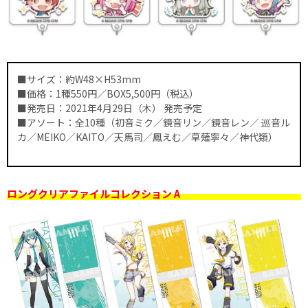
■サイズ：約W48×H53mm
■価格：1種550円／BOX5,500円（税込）
■発売日：2021年4月29日（木） 発売予定
■アソート：全10種（初音ミク／鏡音リン／鏡音レン／ 巡音ル
カ／MEIKO／KAITO／天馬司／鳳えむ／草薙寧々／神代類）
ロングクリアファイルコレクション A