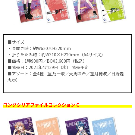
■サイズ
・見開き時：約W620×H220mm
・折りたたみ時：約W310×H220mm（A4サイズ）
■価格：1種900円／BOX3,600円（税込）
■発売日：2021年4月29日（木） 発売予定
■アソート：全4種（星乃一歌／天馬咲希／望月穂波／日野森
志歩）
ロングクリアファイルコレクション C