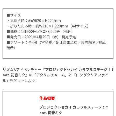
■サイズ
・見開き時：約W620×H220mm
・折りたたみ時：約W310×H220mm（A4サイズ）
■価格：1種900円／BOX3,600円（税込）
■発売日：2021年4月29日（木） 発売予定
■アソート：全4種（宵崎奏／朝比奈まふゆ／東雲絵名／暁山
瑞希）
リズム&アドベンチャー『
プロジェクトセカイ カラフルステージ！ f
eat. 初音ミク
』の「
アクリルチャーム
」と「
ロングクリアファイ
ル
」をゲットしよう！
作品概要
プロジェクトセカイ カラフルステージ！ f
eat. 初音ミク