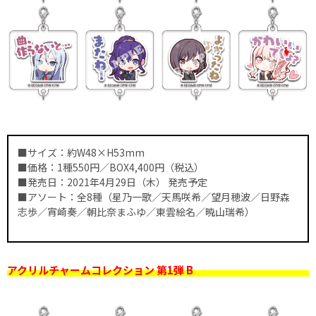
■サイズ：約W48×H53mm
■価格：1種550円／BOX4,400円（税込）
■発売日：2021年4月29日（木） 発売予定
■アソート：全8種（星乃一歌／天馬咲希／望月穂波／日野森
志歩／宵崎奏／朝比奈まふゆ／東雲絵名／暁山瑞希）
アクリルチャームコレクション 第1弾 B