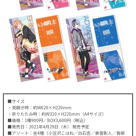
■サイズ
・見開き時：約W620×H220mm
・折りたたみ時：約W310×H220mm（A4サイズ）
■価格：1種900円／BOX3,600円（税込）
■発売日：2021年4月29日（木） 発売予定
■アソート：全4種（小豆沢こはね／白石杏／東雲彰人／青柳