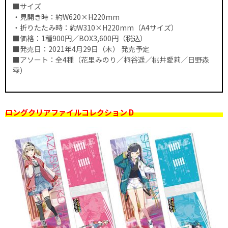
■サイズ
・見開き時：約W620×H220mm
・折りたたみ時：約W310×H220mm（A4サイズ）
■価格：1種900円／BOX3,600円（税込）
■発売日：2021年4月29日（木） 発売予定
■アソート：全4種（花里みのり／桐谷遥／桃井愛莉／日野森
雫）
ロングクリアファイルコレクション D