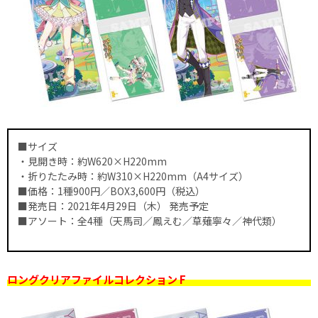
■サイズ
・見開き時：約W620×H220mm
・折りたたみ時：約W310×H220mm（A4サイズ）
■価格：1種900円／BOX3,600円（税込）
■発売日：2021年4月29日（木） 発売予定
■アソート：全4種（天馬司／鳳えむ／草薙寧々／神代類）
ロングクリアファイルコレクション F