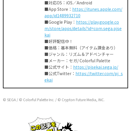
■対応OS：iOS／Android
■App Store：
https://itunes.apple.com/
app/id1489932710
■Google Play：
https://play.google.co
m/store/apps/details?id=com.sega.pjse
kai
■好評配信中！
■価格：基本無料（アイテム課金あり）
■ジャンル：リズム＆アドベンチャー
■メーカー：セガ/ Colorful Palette
■公式サイト：
https://pjsekai.sega.jp/
■公式Twitter：
https://twitter.com/pj_s
ekai
© SEGA / © Colorful Palette Inc. / © Crypton Future Media, INC.