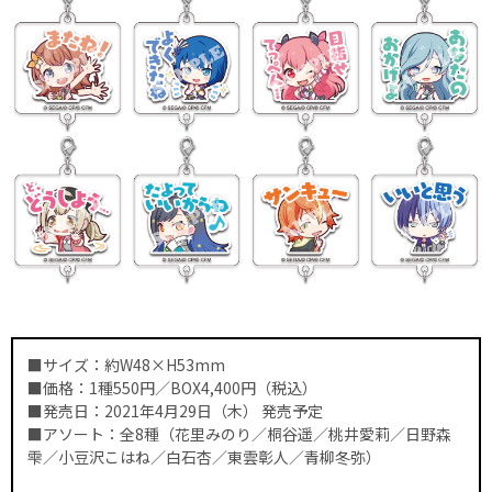
■サイズ：約W48×H53mm
■価格：1種550円／BOX4,400円（税込）
■発売日：2021年4月29日（木） 発売予定
■アソート：全8種（花里みのり／桐谷遥／桃井愛莉／日野森
雫／小豆沢こはね／白石杏／東雲彰人／青柳冬弥）