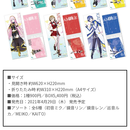
■サイズ
・見開き時 約W620×H220mm
・折りたたみ時 約W310×H220mm（A4サイズ）
■価格：1種900円／BOX5,400円（税込）
■発売日：2021年4月29日（木） 発売予定
■アソート：全6種（初音ミク／鏡音リン／鏡音レン／巡音ル
カ／MEIKO／KAITO）