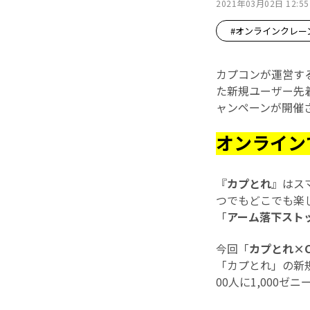
2021年03月02日 12:55
#オンラインクレー
カプコンが運営す
た新規ユーザー先着
ャンペーンが開催
オンライン
『
カプとれ
』はス
つでもどこでも楽
「
アーム落下スト
今回「
カプとれ×C
「カプとれ」の新
00人に1,000