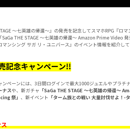
E STAGE 〜七英雄の帰還〜』の発売を記念してスマホRPG『ロマ
Ga THE STAGE 〜七英雄の帰還〜 Amazon Prime Vide
ロマンシング サガ リ・ユニバース』のイベント情報を紹介し
売記念キャンペーン!!
ャンペーンには、3日間ログインで最大1000ジュエルやプラチ
ーナス
や、新ガチャ
「SaGa THE STAGE 〜七英雄の帰還〜 Amaz
cing 祭」
、新イベント
「ターム族との戦い 大量討伐せよ！-タ
ナス