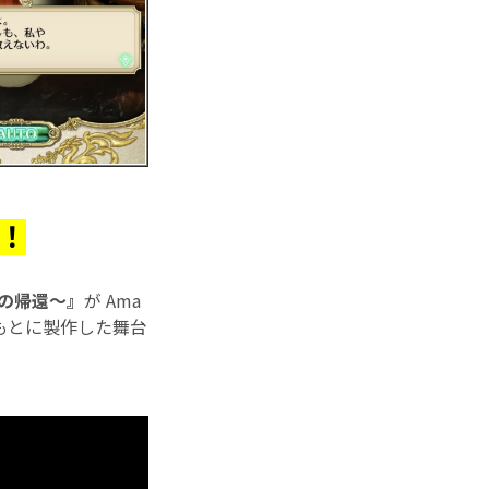
場！
英雄の帰還〜』
が Ama
をもとに製作した舞台