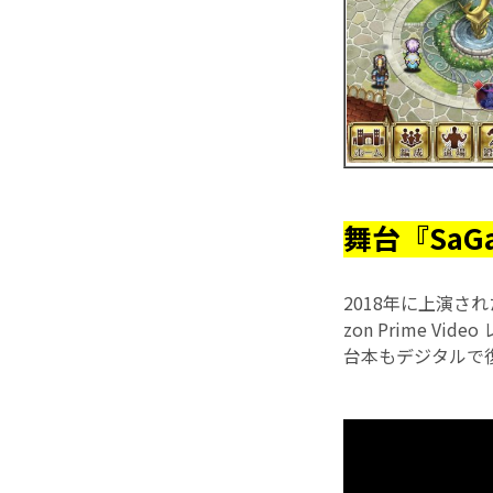
舞台『SaG
2018年に上演さ
zon Prime 
台本もデジタルで