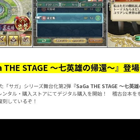
a THE STAGE 〜七英雄の帰還〜』登
れた「サガ」シリーズ舞台化第2弾
『SaGa THE STAGE 〜七
Video レンタル・購入ストアにてデジタル購入を開始！ 稽古台本
復刻しているぞ！