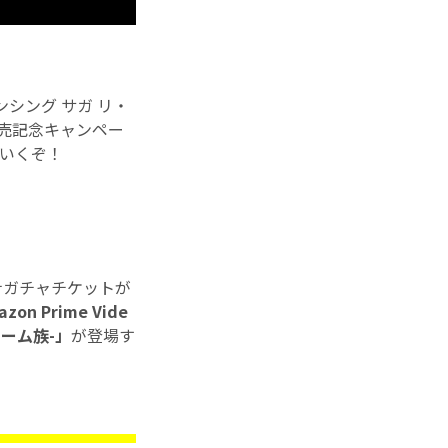
ンシング サガ リ・
o 発売記念キャンペー
ていくぞ！
ナガチャチケットが
on Prime Vide
ーム族-」
が登場す