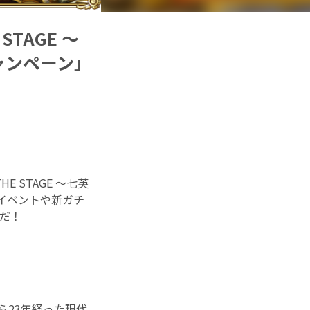
TAGE 〜
念キャンペーン」
 STAGE 〜七英
定のイベントや新ガチ
けだ！
ら23年経った現代