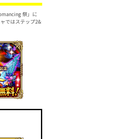
omancing 祭」に
ャではステップ2&