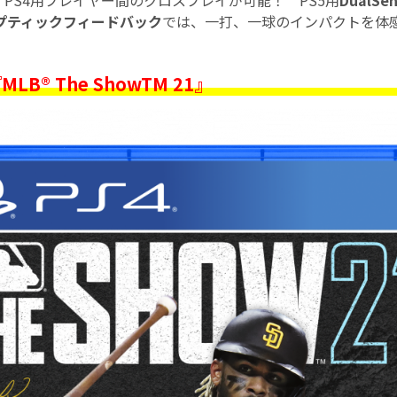
、PS4用プレイヤー間のクロスプレイが可能！ PS5用
DualS
プティックフィードバック
では、一打、一球のインパクトを体
LB® The ShowTM 21』