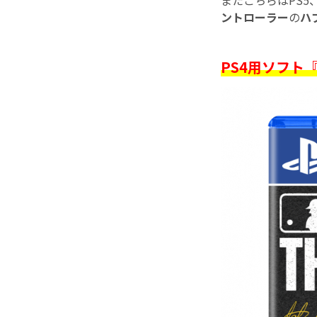
またこちらはPS5
ントローラー
の
ハ
PS4用ソフト『M