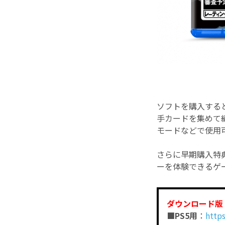
ソフトを購入すると
手カードを集めて編
モードなどで使用可
さらに早期購入特
ーを体験できるゲ
ダウンロード版 P
■PS5用
：
http