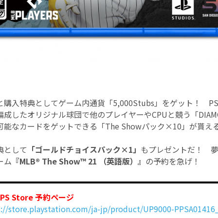
購入特典としてゲーム内通貨「5,000Stubs」をゲット！ P
成したオリジナル球団で他のプレイヤーやCPUと競う「DIAMOND
能なカードをゲットできる「The Showパック×10」が貰え
典として
「ゴールドチョイスパック×1」
もプレゼントだ！ 
ーム
『MLB® The Show™ 21 （英語版）』
の予約を急げ！
S Store 予約ページ
s://store.playstation.com/ja-jp/product/UP9000-PPSA014