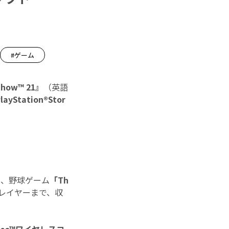
#ゲーム
Show™ 21』
（英語
layStation®Stor
れた、野球ゲーム
「Th
レイヤーまで、収