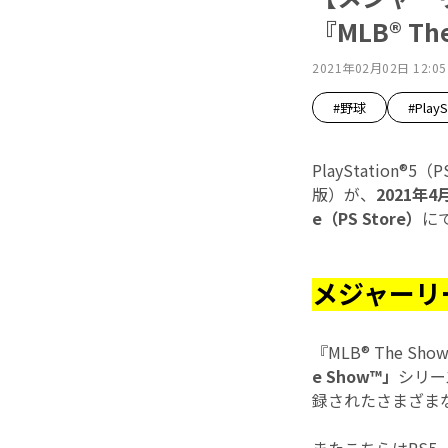
『MLB® T
2021年02月02日 12:05
#野球
#PlayS
PlayStation®5
版）が、
2021年4
e（PS Store）
に
メジャーリ
『MLB® The
e Show™」
シリー
録されたさまざま