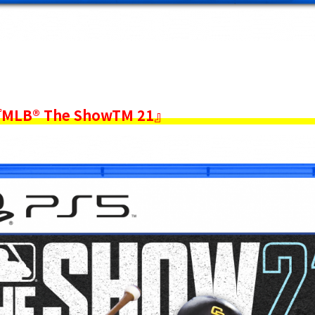
LB® The ShowTM 21』