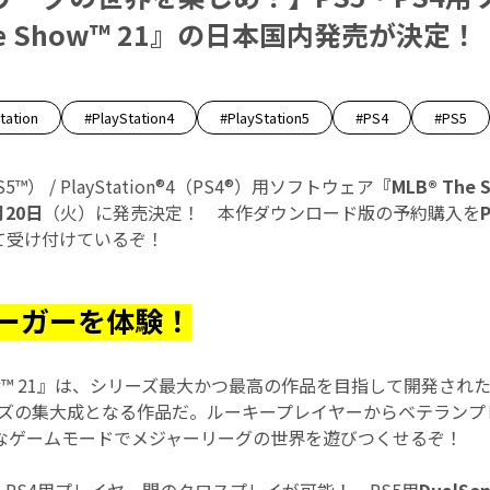
he Show™ 21』の日本国内発売が決定！
tation
#PlayStation4
#PlayStation5
#PS4
#PS5
（PS5™） / PlayStation®4（PS4®）用ソフトウェア
『MLB® The 
月20日
（火）に発売決定！ 本作ダウンロード版の予約購入を
P
て受け付けているぞ！
ーガーを体験！
 Show™ 21』は、シリーズ最大かつ最高の作品を目指して開発さ
ズの集大成となる作品だ。ルーキープレイヤーからベテランプ
なゲームモードでメジャーリーグの世界を遊びつくせるぞ！