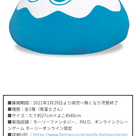
■展開期間：2021年1月29日より順次〜無くなり次第終了
■種類：全1種（青富士さん）
■サイズ：たて約27cm×よこ約40cm
■取扱店舗：モーリーファンタジー、PALO、オンラインクレー
ンゲーム モーリーオンライン限定
■詳細URL：
https://www.fantasy.co.jp/molly-fantasy/prize/