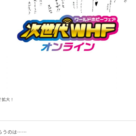
で拡大！
らうのは……