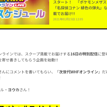
スタート！ 『ポケモンメザス
「名探偵コナン 緋色の弾丸」
載でお届け!!
2021年01月15日 12:05
ンラインでは、スクープ満載でお届けする
16日の特別配信
に登
を寄せ書きしてもらう企画を始動!!
さんにコメントを書いてもらい、「
次世代WHFオンライン
」だ
！
ール・
ヨウカ
さん！