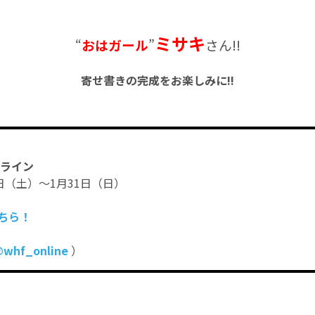
ミサキ
“
おはガール
”
さん!!
寄せ書きの完成をお楽しみに!!
ンライン
日（土）～1月31日（日）
ちら！
whf_online
）