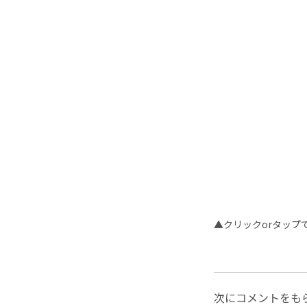
▲クリックorタップ
次にコメントをも