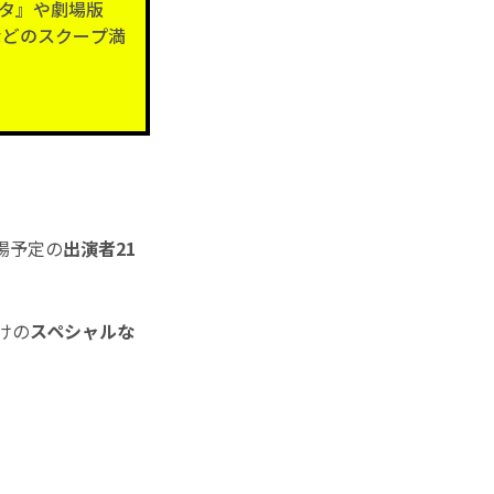
タ』や劇場版
などのスクープ満
場予定の
出演者21
けの
スペシャルな