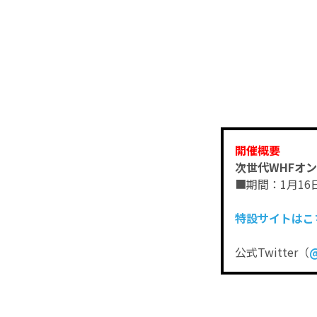
開催概要
次世代WHFオ
■期間：1月16
特設サイトはこ
公式Twitter（
@