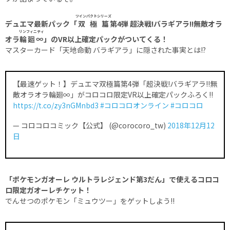
ツインパクトシリーズ
デュエマ最新パック「
双極篇
第4弾 超決戦!バラギアラ!!無敵オラ
リンフィニティ
オラ
輪廻∞
」のVR以上確定パックがついてくる！
マスターカード「天地命動 バラギアラ」に隠された事実とは!?
【最速ゲット！】デュエマ双極篇第4弾「超決戦!バラギアラ!!無
敵オラオラ輪廻∞」がコロコロ限定VR以上確定パックふろく!!
https://t.co/zy3nGMnbd3
#コロコロオンライン
#コロコロ
— コロコロコミック【公式】 (@corocoro_tw)
2018年12月12
日
「ポケモンガオーレ ウルトラレジェンド第3だん」で使えるコロコ
ロ限定ガオーレチケット！
でんせつのポケモン「ミュウツー」をゲットしよう!!