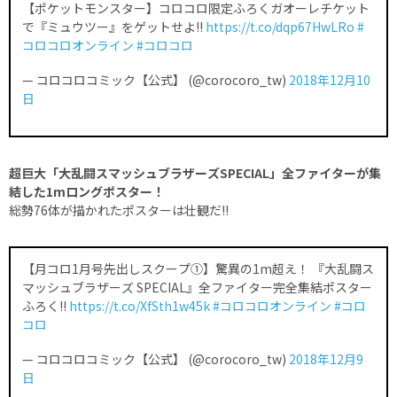
【ポケットモンスター】コロコロ限定ふろくガオーレチケット
で『ミュウツー』をゲットせよ!!
https://t.co/dqp67HwLRo
#
コロコロオンライン
#コロコロ
— コロコロコミック【公式】 (@corocoro_tw)
2018年12月10
日
超巨大「大乱闘スマッシュブラザーズSPECIAL」全ファイターが集
結した1mロングポスター！
総勢76体が描かれたポスターは壮観だ!!
【月コロ1月号先出しスクープ①】驚異の1m超え！ 『大乱闘ス
マッシュブラザーズ SPECIAL』全ファイター完全集結ポスター
ふろく!!
https://t.co/XfSth1w45k
#コロコロオンライン
#コロ
コロ
— コロコロコミック【公式】 (@corocoro_tw)
2018年12月9
日