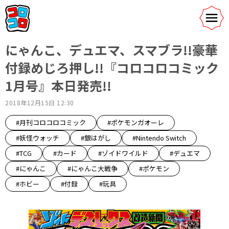
にゃんこ、デュエマ、スマブラ!!豪華
付録めじろ押し!!『コロコロコミック
1月号』本日発売!!
2018年12月15日 12:30
#月刊コロコロコミック
#ポケモンガオーレ
#妖怪ウォッチ
#銀はがし
#Nintendo Switch
#TCG
#カード
#ゾイドワイルド
#デュエマ
#にゃんこ
#にゃんこ大戦争
#ポケモン
#ホビー
#付録
#玩具