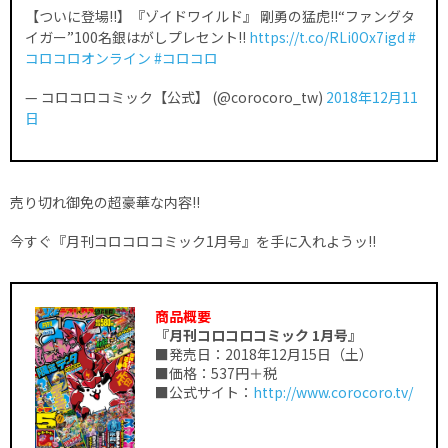
【ついに登場!!】『ゾイドワイルド』 剛勇の猛虎!!“ファングタ
イガー”100名銀はがしプレセント!!
https://t.co/RLi0Ox7igd
#
コロコロオンライン
#コロコロ
— コロコロコミック【公式】 (@corocoro_tw)
2018年12月11
日
売り切れ御免の超豪華な内容!!
今すぐ『月刊コロコロコミック1月号』を手に入れようッ!!
商品概要
『月刊コロコロコミック 1月号』
■発売日：2018年12月15日（土）
■価格：537円＋税
■公式サイト：
http://www.corocoro.tv/