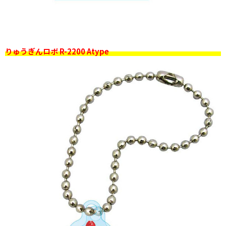
りゅうぎんロボ R-2200 Atype