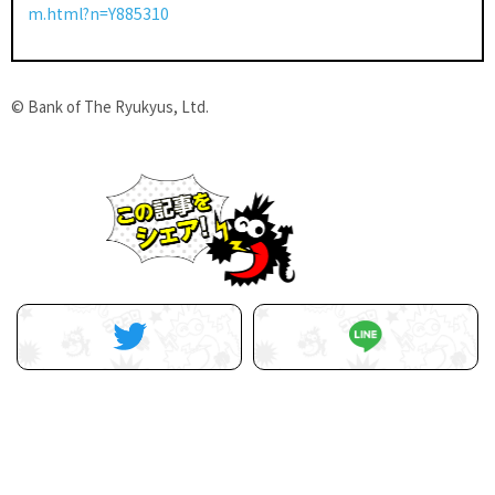
m.html?n=Y885310
© Bank of The Ryukyus, Ltd.