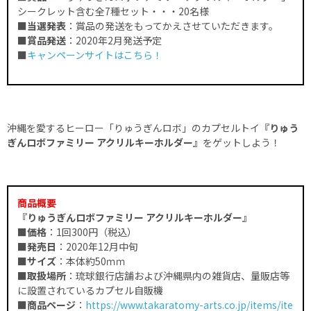
シークレット含む全7種セット・・・20名様
■当選発表
：賞品の発送をもってかえさせていただきます。
■賞品発送
：2020年2月発送予定
■
キャンペーンサイトはこちら！
沖縄を愛するヒーロー「りゅうぎんロボ」のカプセルトイ
『りゅう
ぎんロボファミリー アクリルキーホルダー』
をゲットしよう！
商品概要
『りゅうぎんロボファミリー アクリルキーホルダー』
■価格
：1回300円（税込）
■発売日
：2020年12月中旬
■サイズ
：本体約50ｍｍ
■取扱場所
：琉球銀行店舗および沖縄県内の雑貨店、量販店等
に設置されているカプセル自販機
■商品ページ
：
https://www.takaratomy-arts.co.jp/items/ite