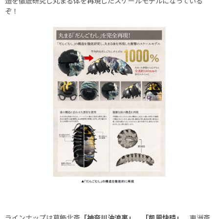
造を徹底研究し丸まる体を再現したスケールモデルになっている
ぞ！
ラインナップは葛飾北斎
「神奈川沖浪裏」
、
「凱風快晴」
、東洲斎