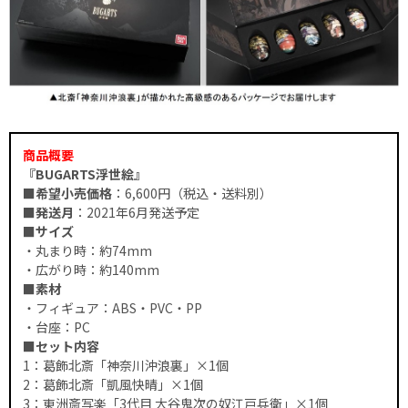
商品概要
『BUGARTS浮世絵』
■希望小売価格
：6,600円（税込・送料別）
■発送月
：2021年6月発送予定
■サイズ
・丸まり時：約74mm
・広がり時：約140mm
■素材
・フィギュア：ABS・PVC・PP
・台座：PC
■セット内容
1：葛飾北斎「神奈川沖浪裏」×1個
2：葛飾北斎「凱風快晴」×1個
3：東洲斎写楽「3代目 大谷鬼次の奴江戸兵衛」×1個