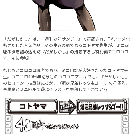
『だがしかし』は、『週刊少年サンデー』で連載され、TVアニメ化
も果たした人気作品。その生みの親である
コトヤマ先生が、ミニ四
駆ネタを詰め込んだ『だがしかし』の描き下ろし特別編
でコロコロ
アニキに参戦!!
もともとコロコロ読者であり、ミニ四駆が大好きだったコトヤマ先
生。コロコロ40周年記念号のコロコロアニキでも、『だがしかし』
のヒロイン・枝垂ほたるが、『爆走兄弟レッツ&ゴー!!』の星馬烈、
星馬豪とミニ四駆で遊ぶイラストを寄稿してくれている。