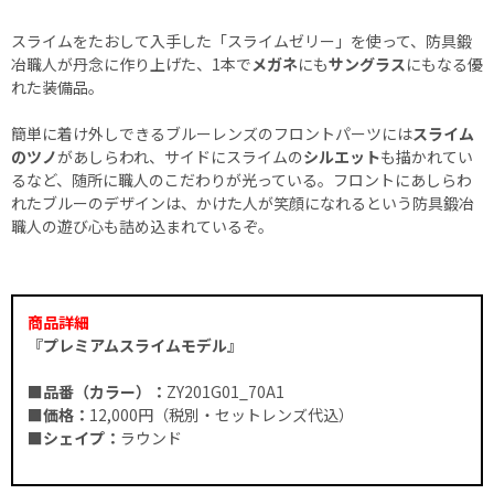
スライムをたおして入手した「スライムゼリー」を使って、防具鍛
冶職人が丹念に作り上げた、1本で
メガネ
にも
サングラス
にもなる優
れた装備品。
簡単に着け外しできるブルーレンズのフロントパーツには
スライム
のツノ
があしらわれ、サイドにスライムの
シルエット
も描かれてい
るなど、随所に職人のこだわりが光っている。フロントにあしらわ
れたブルーのデザインは、かけた人が笑顔になれるという防具鍛冶
職人の遊び心も詰め込まれているぞ。
商品詳細
『プレミアムスライムモデル』
■品番（カラー）：
ZY201G01_70A1
■価格：
12,000円（税別・セットレンズ代込）
■シェイプ：
ラウンド