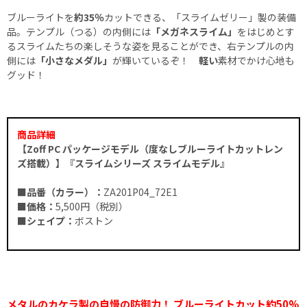
ブルーライトを
約35％
カットできる、「スライムゼリー」製の装備
品。テンプル（つる）の内側には
「メガネスライム」
をはじめとす
るスライムたちの楽しそうな姿を見ることができ、右テンプルの内
側には
「小さなメダル」
が輝いているぞ！
軽い
素材でかけ心地も
グッド！
商品詳細
【Zoff PC パッケージモデル（度なしブルーライトカットレン
ズ搭載）】『スライムシリーズ スライムモデル』
■品番（カラー）：
ZA201P04_72E1
■価格：
5,500円（税別）
■シェイプ：
ボストン
メタルのカケラ製の自慢の防御力！ ブルーライトカット約50%