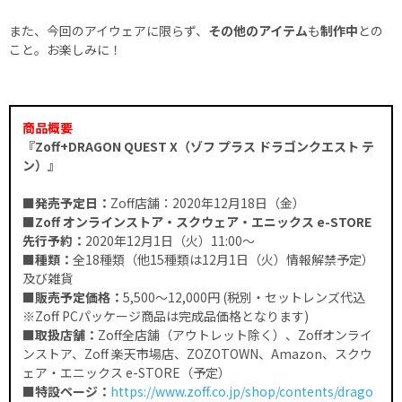
また、今回のアイウェアに限らず、
その他のアイテム
も
制作中
との
こと。お楽しみに！
商品概要
『Zoff+DRAGON QUEST X（ゾフ プラス ドラゴンクエスト テ
ン）』
■発売予定日：
Zoff店舗：2020年12月18日（金）
■Zoff オンラインストア・スクウェア・エニックス e-STORE
先行予約：
2020年12月1日（火）11:00～
■種類：
全18種類（他15種類は12月1日（火）情報解禁予定）
及び雑貨
■販売予定価格：
5,500～12,000円 (税別・セットレンズ代込
※Zoff PCパッケージ商品は完成品価格となります)
■取扱店舗：
Zoff全店舗（アウトレット除く）、Zoffオンライ
ンストア、Zoff 楽天市場店、ZOZOTOWN、Amazon、スクウ
ェア・エニックス e-STORE（予定）
■特設ページ：
https://www.zoff.co.jp/shop/contents/drago