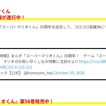
オくん
画が進行中！
『スーパーマリオくん』30周年を記念して、コロコロ各媒体に
号特報】まんが『スーパーマリオくん』30周年！ ゲーム「ス
！ マリオのお祝い尽くしな大特集に注目せよ!!
https://t.co/s
#別コロ
#コロコロ
ク【公式】 (@corocoro_tw)
October 30, 2020
オくん』第56巻発売中！