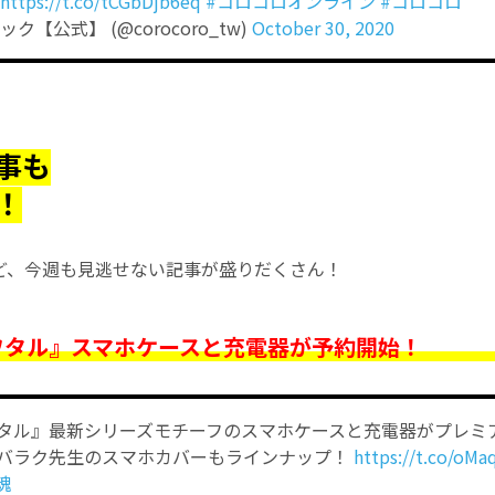
https://t.co/tCGbDjb6eq
#コロコロオンライン
#コロコロ
ク【公式】 (@corocoro_tw)
October 30, 2020
事も
！
ど、今週も見逃せない記事が盛りだくさん！
ワタル』スマホケースと充電器が予約開始！
タル』最新シリーズモチーフのスマホケースと充電器がプレミ
バラク先生のスマホカバーもラインナップ！
https://t.co/o
魂