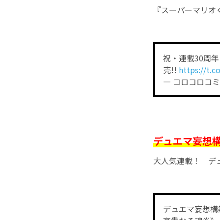
『スーパーマリオく
祝・連載30周
売!!
https://t.
— コロコロコミッ
デュエマ妄想構築録
大人気連載！ デ
デュエマ妄想構築