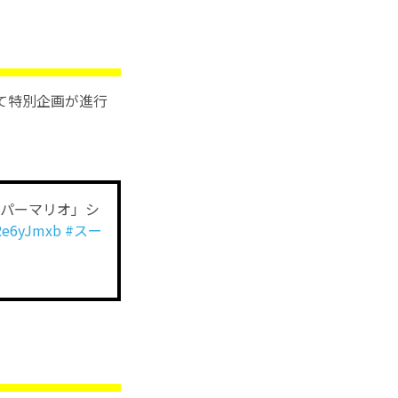
て特別企画が進行
ーパーマリオ」シ
8Re6yJmxb
#スー