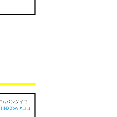
アムバンダイで
MaqHNXBbw
#コロ