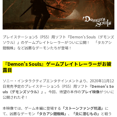
プレイステーション5（PS5）用ソフト『Demon’s Souls（デモンズ
ソウル）』のゲームプレイトレーラーがついに公開！ 「タカアシ
鎧蜘蛛」など凶悪なデーモンたちが登場！
『Demon’s Souls』ゲームプレイトレーラーがお披
露目
ソニー・インタラクティブエンタテインメントより、2020年11月12
日発売予定のプレイステーション5（PS5）用ソフト
『Demon’s So
uls（デモンズソウル）』
。今回、待望の本作の
プレイ映像
がついに
公開されたぞ！
本映像では、ゲーム本編に登場する
「ストーンファング坑道」
に
て、凶悪なデーモン
「タカアシ鎧蜘蛛」
、
「炎に潜むもの」
と戦う