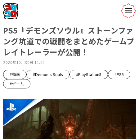
PS5『デモンズソウル』ストーンファ
ング坑道での戦闘をまとめたゲームプ
レイトレーラーが公開！
2020年10月30日 11:05
#動画
#Demon’s Souls
#PlayStation5
#PS5
#ゲーム