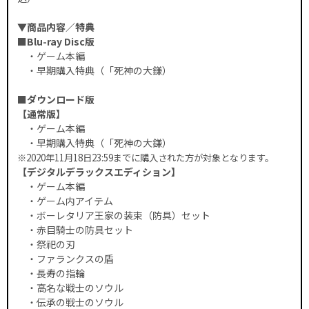
▼商品内容／特典
■Blu-ray Disc版
・ゲーム本編
・早期購入特典（「死神の大鎌）
■ダウンロード版
【通常版】
・ゲーム本編
・早期購入特典（「死神の大鎌）
※2020年11月18日23:59までに購入された方が対象となります。
【デジタルデラックスエディション】
・ゲーム本編
・ゲーム内アイテム
・ボーレタリア王家の装束（防具）セット
・赤目騎士の防具セット
・祭祀の刃
・ファランクスの盾
・長寿の指輪
・高名な戦士のソウル
・伝承の戦士のソウル