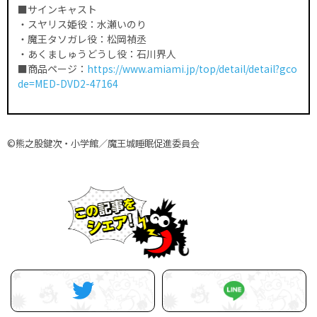
■サインキャスト
・スヤリス姫役：水瀬いのり
・魔王タソガレ役：松岡禎丞
・あくましゅうどうし役：石川界人
■商品ページ：
https://www.amiami.jp/top/detail/detail?gco
de=MED-DVD2-47164
©熊之股鍵次・小学館／魔王城睡眠促進委員会