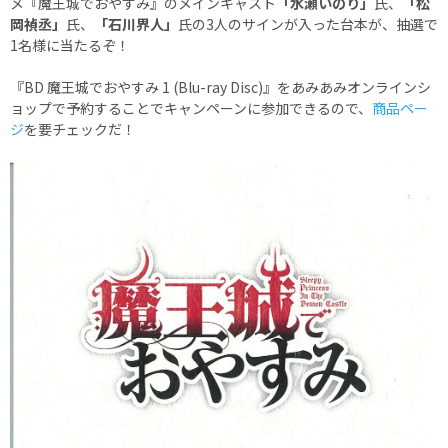
メ『魔王城でおやすみ』のメインキャスト
「水瀬いのり」
氏、
「松
岡禎丞」
氏、
「石川界人」
氏の3人のサインが入った台本が、抽選で
1名様に当たるぞ！
『BD 魔王城でおやすみ 1 (Blu-ray Disc)』をあみあみオンラインシ
ョップで予約することでキャンペーンに参加できるので、
商品ペー
ジ
を要チェックだ！