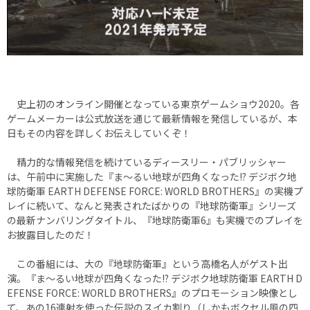
史上初のオンライン開催となっている東京ゲームショウ2020。各
ゲームメーカーは公式放送を通じて最新情報を発信しているが、本
日もその内容を詳しくお伝えしていくぞ！
精力的な情報発信を続けているディースリー・パブリッシャー
は、午前中に実施した『ま〜るい地球が四角くなった!? デジボク地
球防衛軍 EARTH DEFENSE FORCE: WORLD BROTHERS』の実機プ
レイに続いて、なんと発表されたばかりの『地球防衛軍』シリーズ
の最新ナンバリングタイトル、『地球防衛軍6』も実機でのプレイを
お披露目したのだ！
この番組には、大の『地球防衛軍』という高橋名人がゲスト出
演。『ま〜るい地球が四角くなった!? デジボク地球防衛軍 EARTH D
EFENSE FORCE: WORLD BROTHERS』のプロモーション映像とし
て、あの16連射を使った伝説のスイカ割り（しかもボクセル風の四