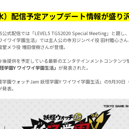
（水）配信予定アップデート情報が盛り
式配信では「LEVEL5 TGS2020 Special Meeting」と
Y ワイワイ学園生活」では主人公の寺刃ジンペイ役 田村睦心さ
雷堂メラ役 増田俊樹さんが登壇。
今後提供を予定している最新のエンタテインメントコンテンツ
妖怪学園Y ワイワイ学園生活」
が発表された。
学園ウォッチJam 妖怪学園Y ワイワイ学園生活」の9月30
が発表。