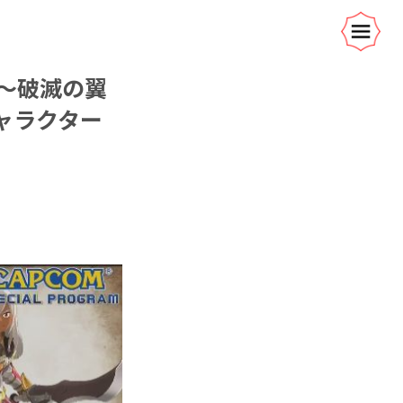
 ～破滅の翼
ャラクター