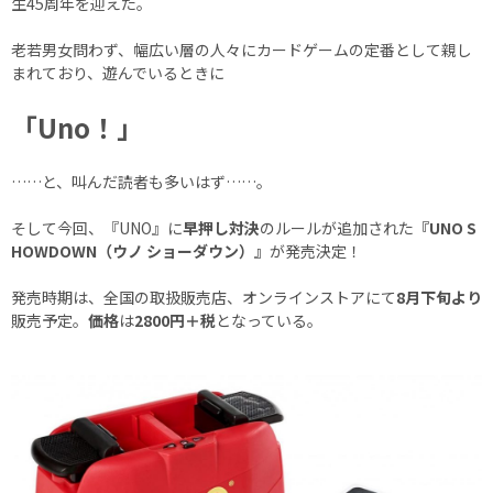
生45周年を迎えた。
老若男女問わず、幅広い層の人々にカードゲームの定番として親し
まれており、遊んでいるときに
「Uno！」
……と、叫んだ読者も多いはず……。
そして今回、『UNO』に
早押し対決
のルールが追加された
『UNO S
HOWDOWN（ウノ ショーダウン）』
が発売決定！
発売時期は、全国の取扱販売店、オンラインストアにて
8月下旬より
販売予定。
価格
は
2800円＋税
となっている。