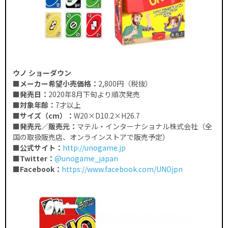
ウノ ショーダウン
■メーカー希望小売価格：
2,800円（税抜）
■発売日：
2020年8月下旬より順次発売
■対象年齢：
7才以上
■サイズ（cm）：
W20×D10.2×H26.7
■発売元／販売元：
マテル・インターナショナル株式会社（全
国の取扱販売店、オンラインストアで販売予定）
■公式サイト：
http://unogame.jp
■Twitter：
@unogame_japan
■Facebook：
https://www.facebook.com/UNOjpn