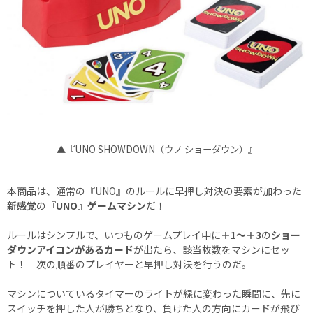
▲『UNO SHOWDOWN（ウノ ショーダウン）』
本商品は、通常の『UNO』のルールに早押し対決の要素が加わった
新感覚
の
『UNO』ゲームマシン
だ！
ルールはシンプルで、いつものゲームプレイ中に
＋1～＋3
の
ショー
ダウンアイコンがあるカード
が出たら、該当枚数をマシンにセッ
ト！ 次の順番のプレイヤーと早押し対決を行うのだ。
マシンについているタイマーのライトが緑に変わった瞬間に、先に
スイッチを押した人が勝ちとなり、負けた人の方向にカードが飛び