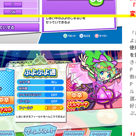
「
変
「
よ
使
を
き
P
側
P
ル
選
好
ぷ
リ