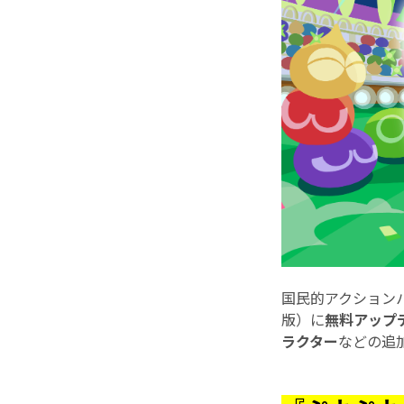
国民的アクション
版）に
無料アップ
ラクター
などの追