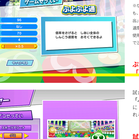
※
も
出
速
使
で
ぷ
「
試
「
に
れ
試