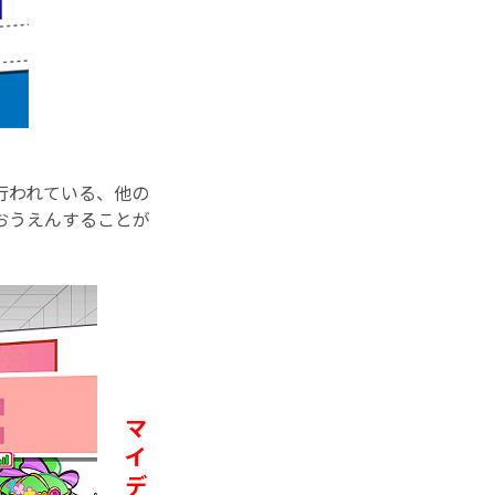
行われている、他の
おうえんすることが
マ
イ
デ