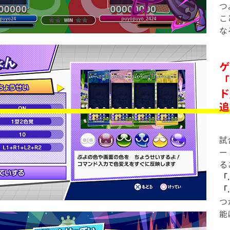
つ
こ
な
ゲ
「
ド
追
試
ー
る
「
「.
つ
能