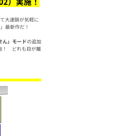
02）実施！
えて大連鎖が気軽に
よ」最新作だ！
せん」モード
の追加
施！ どれも目が離