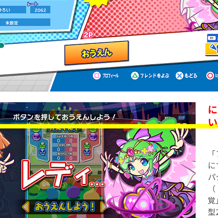
に
い
「
に
パ
（
覚
型