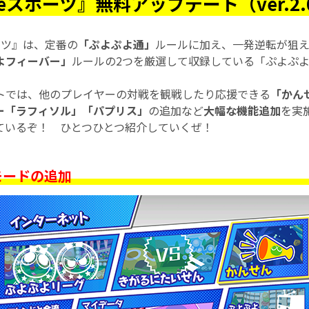
スポーツ』無料アップデート（ver.2.
ーツ』は、定番の
「ぷよぷよ通」
ルールに加え、一発逆転が狙
よフィーバー」
ルールの2つを厳選して収録している「ぷよぷ
トでは、他のプレイヤーの対戦を観戦したり応援できる
「かん
ー「ラフィソル」「パプリス」
の追加など
大幅な機能追加
を実
ているぞ！ ひとつひとつ紹介していくぜ！
モードの追加