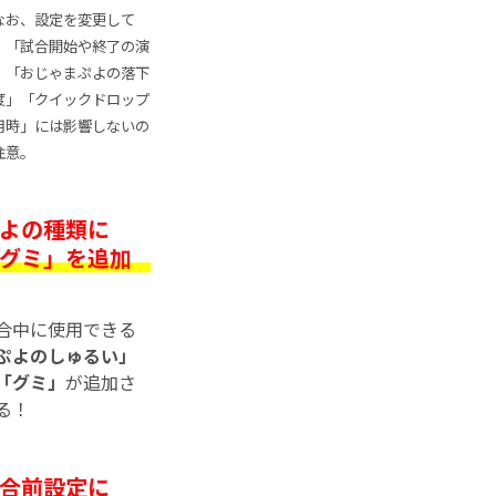
なお、設定を変更して
、「試合開始や終了の演
」「おじゃまぷよの落下
度」「クイックドロップ
用時」には影響しないの
注意。
よの種類に
グミ」を追加
合中に使用できる
ぷよのしゅるい」
「グミ」
が追加さ
る！
合前設定に