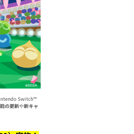
ntendo Switch™
能の更新
や
新キャ