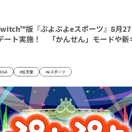
o Switch™版『ぷよぷよeスポーツ』8月
デート実施！ 「かんせん」モードや新
SEGA
#任天堂
#eスポーツ