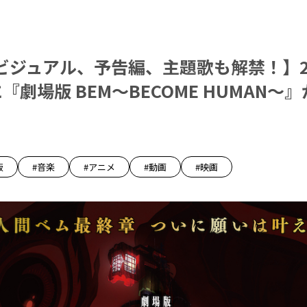
ビジュアル、予告編、主題歌も解禁！】20
『劇場版 BEM〜BECOME HUMAN〜
版
#音楽
#アニメ
#動画
#映画