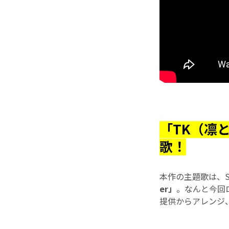
「TK（凛
歌！
本作の主題歌は、
er」
。なんと今回
提供からアレンジ