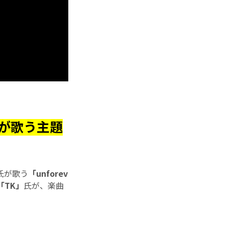
が歌う主題
氏が歌う
「unforev
「TK」
氏が、楽曲
！