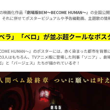
』の映画化作品
『劇場版BEM～BECOME HUMAN～』
の全国公開日
 それに併せてポスタービジュアルや予告編動画、主題歌の情
ベラ」「ベロ」が並ぶ超クールなポス
ECOME HUMAN～』のポスターには、赤く染まった都市を背
の3人はもちろん、TVアニメ版に登場した刑事「ソニア」、劇
ゴ」と「バージェス」たちが描かれているぞ！