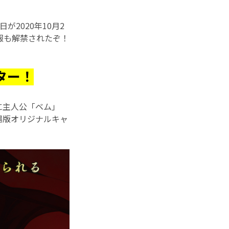
が2020年10月2
報も解禁されたぞ！
ター！
景に主人公「ベム」
場版オリジナルキャ