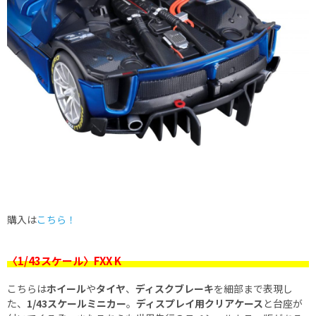
購入は
こちら！
〈1/43スケール〉FXX K
こちらは
ホイール
や
タイヤ
、
ディスクブレーキ
を細部まで表現し
た、
1/43スケールミニカー
。
ディスプレイ用クリアケース
と台座が