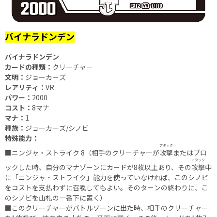
バイナラドンデン
バイナラドンデン
カードの種類：
クリーチャー
文明：
ジョーカーズ
レアリティ：
VR
パワー：
2000
コスト：
8マナ
マナ：
1
種族：
ジョーカーズ/シノビ
特殊能力：
アタック
■ニンジャ・ストライク 8（相手のクリーチャーが
攻撃
またはブロ
アタック
ックした時、自分のマナゾーンにカードが8枚以上あり、その
攻撃
中
に「ニンジャ・ストライク」能力を使っていなければ、このシノビ
をコストを支払わずに召喚してもよい。そのターンの終わりに、こ
のシノビを山札の一番下に置く）
■このクリーチャーがバトルゾーンに出た時、相手のクリーチャー