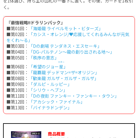
を1体選び、持ち主の山札の一番下に置く。その後、カードを1枚引
く。
『最強戦略!!ドラリンパック』
■第01回：
「海姫龍 ライベルモット・ビターズ」
■第02回：
「カシス・オレンジ/♥応援してくれるみんなが元気
をくれ～る」
■第03回：
「Dの劇場 テンダネス・エスセーキ」
■第04回：
「DG-パルテノン〜龍の創り出される地〜」
■第05回：
「秩序の意志」
スター
■第06回：
「希望のジョー
星
」
■第07回：
「龍覇龍 デッドマン=ザ=オリジン」
■第08回：
「歓楽龍 ガルザ・ガルザ・ガルザ」
■第09回：
「ダルピ・ルッピー」
■第10回：
「シリウ・ヘブン」
■第11回：
「Dの夜街 ファンキー・ファンキー・タウン」
■第12回：
「アカシック・ファイナル」
■第13回：
「バイナラドンデン」
商品概要