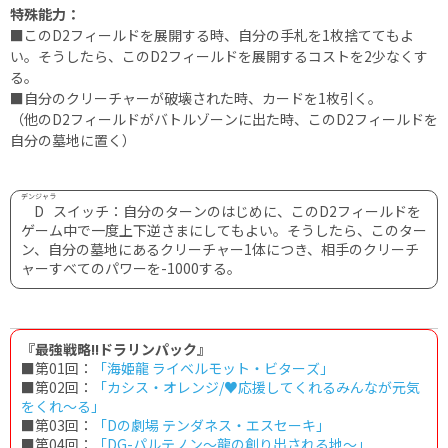
特殊能力：
■このD2フィールドを展開する時、自分の手札を1枚捨ててもよ
い。そうしたら、このD2フィールドを展開するコストを2少なくす
る。
■自分のクリーチャーが破壊された時、カードを1枚引く。
（他のD2フィールドがバトルゾーンに出た時、このD2フィールドを
自分の墓地に置く）
デンジャラ
D
スイッチ：自分のターンのはじめに、このD2フィールドを
ゲーム中で一度上下逆さまにしてもよい。そうしたら、このター
ン、自分の墓地にあるクリーチャー1体につき、相手のクリーチ
ャーすべてのパワーを-1000する。
『最強戦略!!ドラリンパック』
■第01回：
「海姫龍 ライベルモット・ビターズ」
■第02回：
「カシス・オレンジ/♥応援してくれるみんなが元気
をくれ～る」
■第03回：
「Dの劇場 テンダネス・エスセーキ」
■第04回：
「DG-パルテノン〜龍の創り出される地〜」