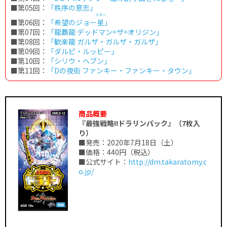
■第05回：
「秩序の意志」
スター
■第06回：
「希望のジョー
星
」
■第07回：
「龍覇龍 デッドマン=ザ=オリジン」
■第08回：
「歓楽龍 ガルザ・ガルザ・ガルザ」
■第09回：
「ダルピ・ルッピー」
■第10回：
「シリウ・ヘブン」
■第11回：
「Dの夜街 ファンキー・ファンキー・タウン」
商品概要
『最強戦略!!ドラリンパック』（7枚入
り）
■発売：2020年7月18日（土）
■価格：440円（税込）
■公式サイト：
http://dm.takaratomy.c
o.jp/