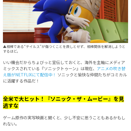
▲相棒である“テイルス”が傷つくことを良しとせず、相棒関係を解消しようと
するほど。
いい機会だからちょびっと宣伝しておくと、海外を主軸にメディア
ミックスされている『ソニックトゥーン』は現在、
アニメの吹き替
え版がNETFLIXにて配信中！
ソニックと愉快な仲間たちがコミカル
に活躍する作品だ！
全米で大ヒット！『ソニック・ザ・ムービー』を見
逃すな
ゲーム原作の実写映画と聞くと、少し不安に思うこともあるかもし
れない。