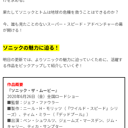
果たしてソニックとトムは地球の危機を救うことはできるのか？
今、誰も見たことのないスーパー・スピード・アドベンチャーの幕
が開ける！
ソニックの魅力に迫る！
明日の更新では、よりソニックの魅力に迫っていくために、活躍す
る作品をピックアップして紹介していくぞ！
作品概要
『ソニック・ザ・ムービー』
2020年6月26日（金）全国ロードショー
■監督：ジェフ・ファウラー
■製作：ニール・H・モリッツ（『ワイルド・スピード』シリ
ーズ）、ティム・ミラー（『デッドプール』）
■出演：ベン・シュワルツ、ジェームズ・マースデン、ジム・
キャリー、ティカ・サンプター