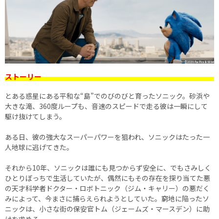
ストーリー
とある惑星にある平和な“島”でのびのびと育ったソニック。砂浜や
大きな滝、360度ループも、音速のスピードで走る彼は一瞬にして
駆け抜けてしまう。
ある日、彼の強大なスーパーパワーを狙われ、ソニックはたった一
人地球に逃げてきた。
それから10年、ソニックは誰にも見つからず安全に、でもさみしく
ひとりぼっちで生活していたが、偶然にもその存在を探り当てた悪
の天才科学者ドクター・ロボトニック（ジム・キャリー）の悪だく
みによって、今まさに捕らえられようとしていた。窮地に陥ったソ
ニックは、小さな街の保安官トム（ジェームズ・マースデン）に助
けを求める。