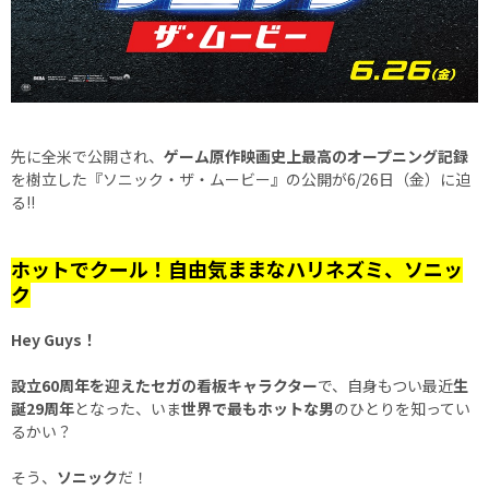
先に全米で公開され、
ゲーム原作映画史上最高のオープニング記録
を樹立した『ソニック・ザ・ムービー』の公開が6/26日（金）に迫
る!!
ホットでクール！自由気ままなハリネズミ、ソニッ
ク
Hey Guys！
設立60周年を迎えたセガの看板キャラクター
で、自身もつい最近
生
誕29周年
となった、いま
世界で最もホットな男
のひとりを知ってい
るかい？
そう、
ソニック
だ！