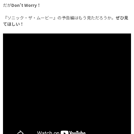
だが
Don’t Worry！
『ソニック・ザ・ムービー』の予告編はもう見ただろうか。
ぜひ見
てほしい！