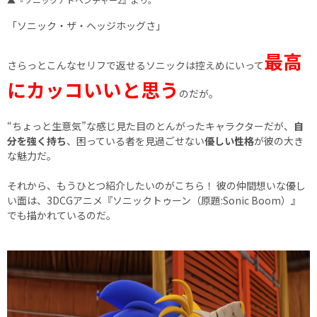
「ソニック・ザ・ヘッジホッグさ」
最高
さらっとこんなセリフで返せるソニックは控えめにいって
にカッコいいと思う
のだが。
“ちょっと生意気”な感じ見た目のとんがったキャラクターだが、
自
分を強く持ち
、困っている者を見過ごせない
優しい性格
が彼の大き
な魅力だ。
それから、もうひとつ紹介したいのがこちら！ 彼の仲間想いな優し
い面は、3DCGアニメ『ソニックトゥーン（原題:Sonic Boom）』
でも描かれているのだ。