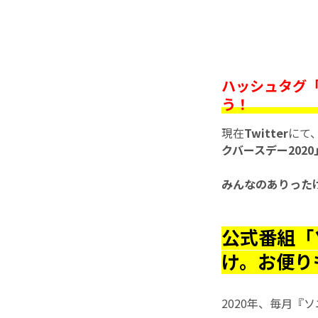
ハッシュタグ「
う！
現在
Twitter
にて
クバースデー2020
みんなのありった
公式番組「
け。お便り
2020年、毎月『