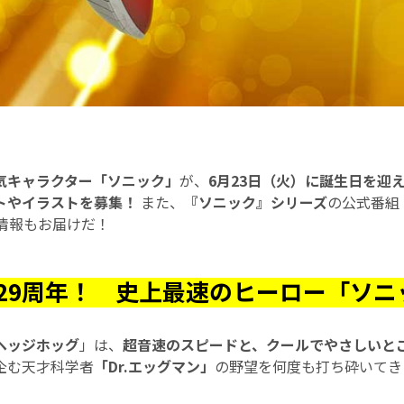
気キャラクター「ソニック」
が、
6月23日（火）に誕生日を迎
トやイラストを募集！
また、
『ソニック』シリーズ
の公式番組
情報もお届けだ！
29周年！ 史上最速のヒーロー「ソニ
ヘッジホッグ
」は、
超音速のスピードと、クールでやさしいと
企む天才科学者
「Dr.エッグマン」
の野望を何度も打ち砕いてき