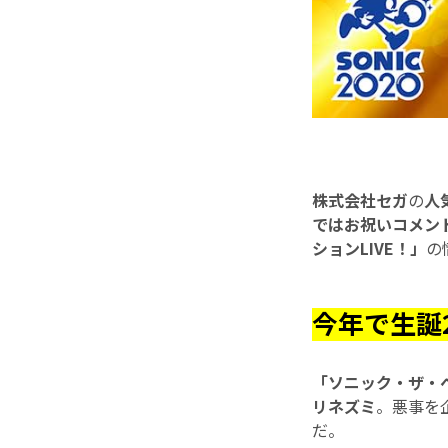
株式会社セガ
の
人
ではお祝いコメン
ションLIVE！」
の
今年で生誕
「ソニック・ザ・
リネズミ
。悪事を
だ。