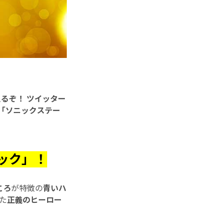
えるぞ！
ツイッター
「ソニックステー
ック」！
ころ
が特徴の
青いハ
た
正義のヒーロー