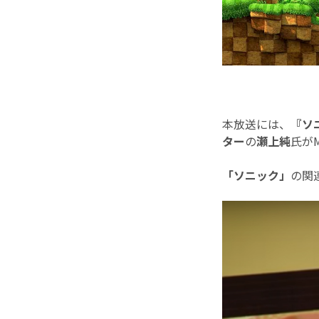
本放送には、
『ソ
ター
の
瀬上純
氏が
「ソニック」
の関