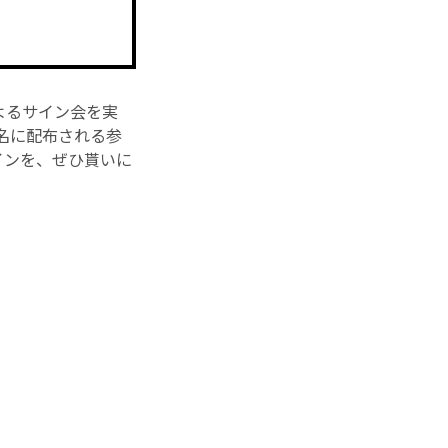
よるサイン会を実
80名に配布される参
インを、ぜひ貰いに