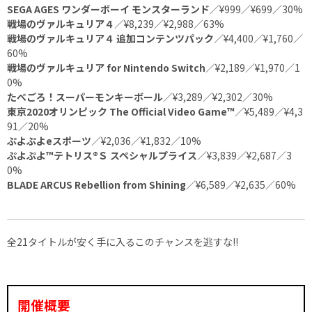
SEGA AGES ワンダーボーイ モンスターランド
／¥999／¥699／30%
戦場のヴァルキュリア４
／¥8,239／¥2,988／63%
戦場のヴァルキュリア４ 追加コンテンツパック
／¥4,400／¥1,760／
60%
戦場のヴァルキュリア for Nintendo Switch
／¥2,189／¥1,970／1
0%
たべごろ！スーパーモンキーボール
／¥3,289／¥2,302／30%
東京2020オリンピック The Official Video Game™
／¥5,489／¥4,3
91／20%
ぷよぷよeスポーツ
／¥2,036／¥1,832／10%
ぷよぷよ™テトリス®Ｓ スペシャルプライス
／¥3,839／¥2,687／3
0%
BLADE ARCUS Rebellion from Shining
／¥6,589／¥2,635／60%
全21タイトルが安く手に入るこのチャンスを逃すな!!
開催概要